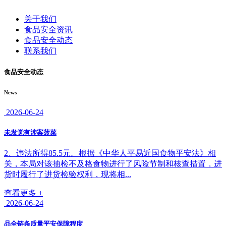
关于我们
食品安全资讯
食品安全动态
联系我们
食品安全动态
News
2026-06-24
未发觉有涉案菠菜
2、违法所得85.5元。根据《中华人平易近国食物平安法》相
关，本局对该抽检不及格食物进行了风险节制和核查措置，进
货时履行了进货检验权利，现将相...
查看更多 +
2026-06-24
品全链条质量平安保障程度