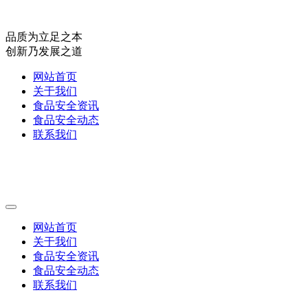
品质为立足之本
创新乃发展之道
网站首页
关于我们
食品安全资讯
食品安全动态
联系我们
网站首页
关于我们
食品安全资讯
食品安全动态
联系我们