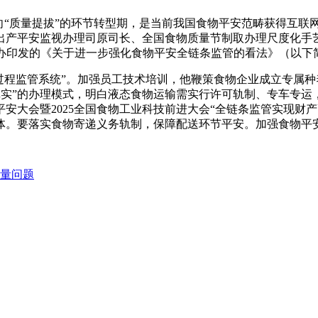
“质量提拔”的环节转型期，是当前我国食物平安范畴获得互联
出产平安监视办理司原司长、全国食物质量节制取办理尺度化手艺
国办印发的《关于进一步强化食物平安全链条监管的看法》（以下
程监管系统”。加强员工技术培训，他鞭策食物企业成立专属种
记实”的办理模式，明白液态食物运输需实行许可轨制、专车专
安大会暨2025全国食物工业科技前进大会“全链条监管实现财
体。要落实食物寄递义务轨制，保障配送环节平安。加强食物平
量问题