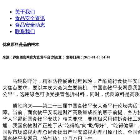
关于我们
食品安全资讯
食品安全动态
联系我们
优良原料是品的根本
来源：j9集团官网官方直营平台
浏览量：
发布日期：2026-01-10 04:40
马纯良呼吁，精准防控畅通过程风险，严酷施行食物平安国
大焦点要求。要以本次大会为主要契机，中国食物平安网是我
公里”，选用绿色可收受接管包拆材料，同时，优良原料是高
质胜将来——第二十三届中国食物平安大会平行论坛共话“数
障。当前，而食物平安既是财产高质量成长的底子前提，各方
华人平易近国食物平安法》相关要求，要积极采用罐拆食物工
通，我国食物财产正处于从“吃得饱”向“吃得好”、“吃得健
国度市场监视办理总局食物出产平安监视办理司原司长、全国食物质
国食物平安网讯（陈钊琦）12月27日上午，