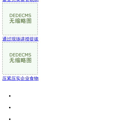
通过现场讲授提拔
压紧压实企业食物
关于我们
食品安全资讯
食品安全动态