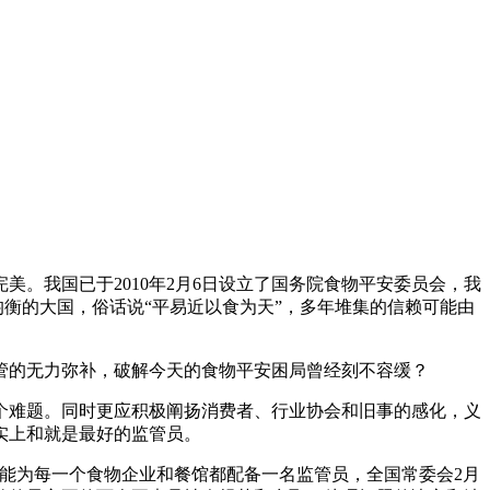
我国已于2010年2月6日设立了国务院食物平安委员会，我
均衡的大国，俗话说“平易近以食为天”，多年堆集的信赖可能由
的无力弥补，破解今天的食物平安困局曾经刻不容缓？
难题。同时更应积极阐扬消费者、行业协会和旧事的感化，义
实上和就是最好的监管员。
能为每一个食物企业和餐馆都配备一名监管员，全国常委会2月