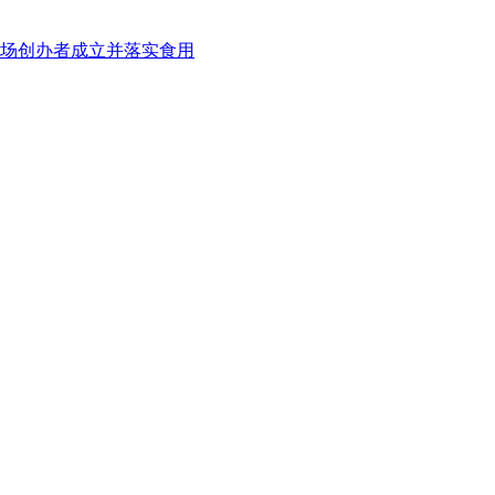
场创办者成立并落实食用