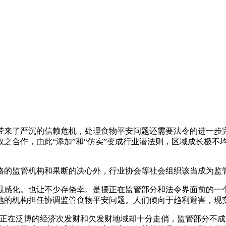
了严沉的信赖危机，处理食物平安问题还需要法令的进一步完美。
之合作，由此“添加”和“仿实”变成行业潜法则，区域成长极不
的监管机构和果断的决心外，行业协会等社会组织该当成为监管
感化。也让不少存侥幸。是摆正在监管部分和法令界面前的一个
地的机构担任协调监管食物平安问题。人们倾向于趋利避害，现
在泛博的经济次发财和欠发财地域却十分走俏，监管部分不成