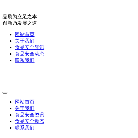
品质为立足之本
创新乃发展之道
网站首页
关于我们
食品安全资讯
食品安全动态
联系我们
网站首页
关于我们
食品安全资讯
食品安全动态
联系我们