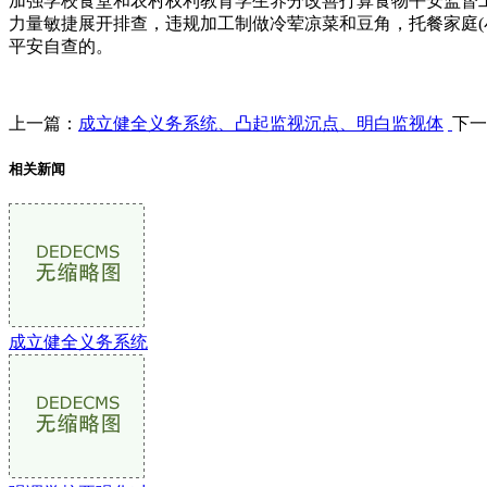
加强学校食堂和农村权利教育学生养分改善打算食物平安监督
力量敏捷展开排查，违规加工制做冷荤凉菜和豆角，托餐家庭
平安自查的。
上一篇：
成立健全义务系统、凸起监视沉点、明白监视体
下一
相关新闻
成立健全义务系统