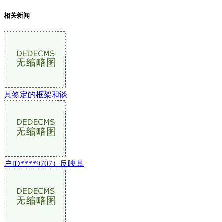
相关新闻
其签定的框架和谈
户ID****9707）反映其