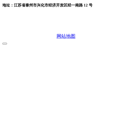
地址：江苏省泰州市兴化市经济开发区经一南路 12 号
微信二维码
网站地图