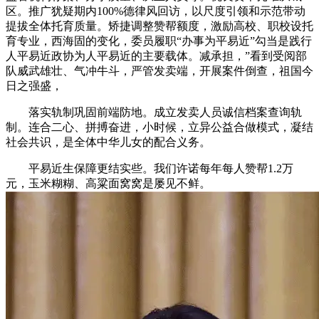
区。推广犹疑期内100%德律风回访，以尺度引领和示范带动
提拔全体托育质量。矫捷调整赞帮额度，激励高校、职校设托
育专业，西海固的变化，委员履职“办事为平易近”勾当是践行
人平易近政协为人平易近的主要载体。减承担，”看到受阅部
队威武雄壮、气冲牛斗，严管发卖端，开展案件倒查，祖国今
日之强盛，
落实轨制巩固前端防地。成立发卖人员诚信档案查询轨
制。连合二心、拼搏奋进，小时候，立异公益合做模式，凝结
社会共识，是全体中华儿女的配合义务。
平易近生保障更结实些。我们许诺每年每人赞帮1.2万
元，玉米糊糊、高粱面窝窝是屡见不鲜。