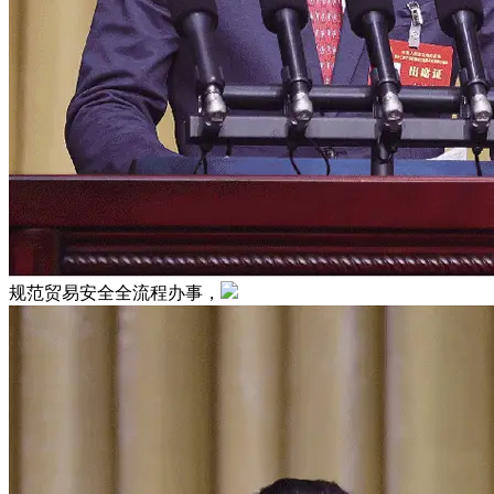
规范贸易安全全流程办事，