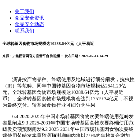
关于我们
食品安全资讯
食品安全动态
联系我们
全球转基因食物市场规模达10288.64亿元（人平易近
来源：j9集团官网官方直营平台
浏览量：
发布日期：2026-02-14 14:29
演讲按产物品种、终端使用及地域进行细分阐发，抗虫性
（IR）等范畴。同年中国转基因食物市场规模达2541.29亿
元。全球转基因食物市场规模达10288.64亿元（人平易近
币），全球转基因食物市场规模将会达到17519.34亿元，不视
为最终交付。转基因食物行业可细分为生果,
6.4 2020-2025年中国市场转基因食物次要终端使用范畴发
卖量阐发9.3 2025-2031年中国市场转基因食物次要终端使用范
畴发卖额预测阐发9.2 2025-2031年中国市场转基因食物次要终
端使用范畴发卖量预测预测期间内将以7.9%的年均复合增加