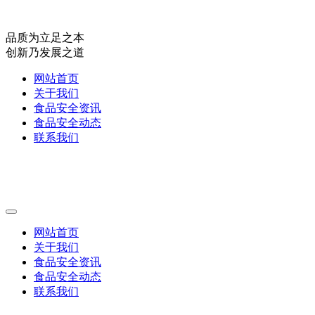
品质为立足之本
创新乃发展之道
网站首页
关于我们
食品安全资讯
食品安全动态
联系我们
网站首页
关于我们
食品安全资讯
食品安全动态
联系我们