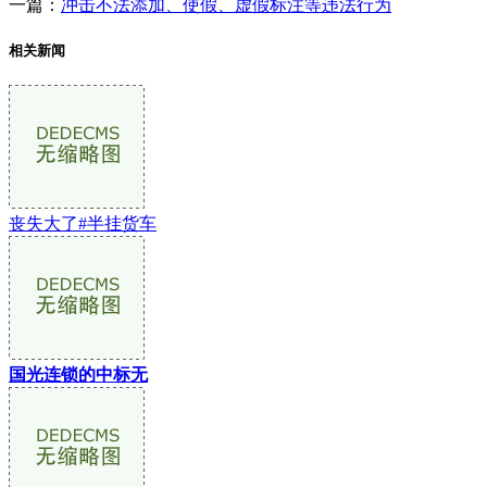
一篇：
冲击不法添加、使假、虚假标注等违法行为
相关新闻
丧失大了#半挂货车
国光连锁的中标无