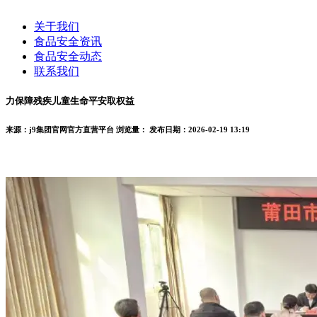
关于我们
食品安全资讯
食品安全动态
联系我们
力保障残疾儿童生命平安取权益
来源：j9集团官网官方直营平台
浏览量：
发布日期：2026-02-19 13:19