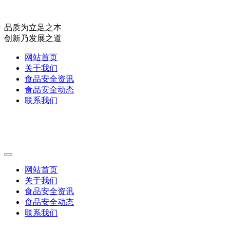
品质为立足之本
创新乃发展之道
网站首页
关于我们
食品安全资讯
食品安全动态
联系我们
网站首页
关于我们
食品安全资讯
食品安全动态
联系我们