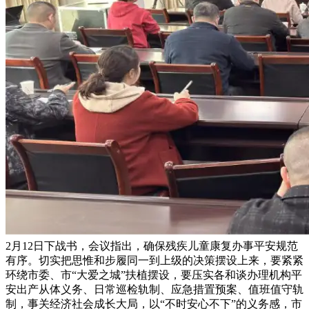
2月12日下战书，会议指出，确保残疾儿童康复办事平安规范
有序。切实把思惟和步履同一到上级的决策摆设上来，要紧紧
环绕市委、市“大爱之城”扶植摆设，要压实各和谈办理机构平
安出产从体义务、日常巡检轨制、应急措置预案、值班值守轨
制，事关经济社会成长大局，以“不时安心不下”的义务感，市