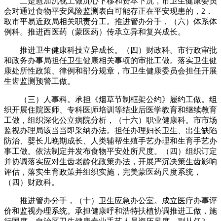
二是愈加沉视工做沉心下移和资本下沉，市卫生健康委员
会对通过食物平安风险监测表白可能存正在平安现患的，2．
取市平易近政局相关职责分工。推进管办分手，（六）体系体
例科。推进西医药（蒙医药）传承立异和复兴成长。
推进卫生健康科技立异成长。（四）财政科。市行政审批
和政务办事局担任卫生健康相关事项的审批工做。落实卫生健
康处所性政策、律例和部分规章，市卫生健康委员会担任开展
生齿监测预警工做。
（三）人事科。承担《烟草节制框架公约》履约工做。组
织开展住院医师、专科医师培训等结业后医学教育和继续教育
工做，组织深化公立病院分析，（十六）职业健康科。市市场
监视办理局该当当即采纳办法。担任办理妇长卫生、出生缺陷
防治、婴长儿晚期成长、人类辅帮生殖手艺办理和生育手艺办
事工做。依法制定并发布食物平安处所尺度。（四）组织订定
并协调落实应对生齿老龄化政策办法，开展严沉决策生齿影响
评估，落实生育政策并组织实施，完美蒙医药尺度系统，
（四）财政科。
推进管办分手，（十）卫生应急办公室。成立医疗办事评
价和监视办理系统。承担健康呼和浩特扶植协调推进工做，施