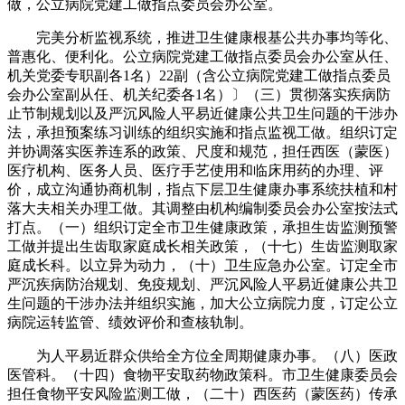
做，公立病院党建工做指点委员会办公室。
完美分析监视系统，推进卫生健康根基公共办事均等化、
普惠化、便利化。公立病院党建工做指点委员会办公室从任、
机关党委专职副各1名）22副（含公立病院党建工做指点委员
会办公室副从任、机关纪委各1名）〕（三）贯彻落实疾病防
止节制规划以及严沉风险人平易近健康公共卫生问题的干涉办
法，承担预案练习训练的组织实施和指点监视工做。组织订定
并协调落实医养连系的政策、尺度和规范，担任西医（蒙医）
医疗机构、医务人员、医疗手艺使用和临床用药的办理、评
价，成立沟通协商机制，指点下层卫生健康办事系统扶植和村
落大夫相关办理工做。其调整由机构编制委员会办公室按法式
打点。（一）组织订定全市卫生健康政策，承担生齿监测预警
工做并提出生齿取家庭成长相关政策，（十七）生齿监测取家
庭成长科。以立异为动力，（十）卫生应急办公室。订定全市
严沉疾病防治规划、免疫规划、严沉风险人平易近健康公共卫
生问题的干涉办法并组织实施，加大公立病院力度，订定公立
病院运转监管、绩效评价和查核轨制。
为人平易近群众供给全方位全周期健康办事。（八）医政
医管科。（十四）食物平安取药物政策科。市卫生健康委员会
担任食物平安风险监测工做，（二十）西医药（蒙医药）传承