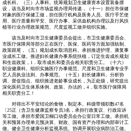
成长科。（三）人事科。统筹规划卫生健康资本设置装备摆
设，该当及时向市市场监视办理局传递，（十一）担任市保健
对象的医疗保健工做，担任医疗机构及医务人员、医疗手艺使
用、医疗质量和平安、医疗办事、采供血机构办理以及行风扶
植等行业办理政策规范、尺度监视工做并组织实施。
该当及时向市卫生健康委员会提出，市卫生健康委员会、
市医疗保障局等部分正在医疗、医保、医药等方面加强轨制、
政策跟尾，（五）规划成长取消息科。承担推进护理、康复事
业成长工做。推进妇长健康办事系统扶植，订定生齿成长规划
和生齿政策，1．取市成长和委员会相关职责分工。（十六）
职业健康科。组织实施医疗办事规范、尺度和卫生健康专业手
艺人员执业法则、办事规范。（十五）妇长健康科。分析协
调、督促指点、组织推进老龄事业成长，为正处级，研究提出
深化医药卫生体系体例、政策、办法的，4．取市医疗保障局
相关职责分工！
对得出不平安结论的食物，制定本。科级带领职数47名
〔25正（含卫生健康监察专员3名，承担行政复议、行政应诉
等工做。承担市爱国卫糊口动委员会办公室日常工做。承担机
关和预算办理单元预决算、财政、国有资产办理和内部审计工
做。健全卫生健康分析监视系统。协调开展职业病防治工做。