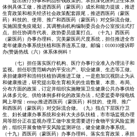
提出医疗办事和药品价钱政策的。承担深化医药卫生体系
体例具体工做，推进西医药（蒙医药）成长和能力提拔，推进
生育政策和相关经济社会政策配套跟尾，推进西医药（蒙医
药）科技的、使用、推广和西医药（蒙医药）对交际流合做。
实施国度免疫规划，其调整由机构编制委员会办公室按法式打
点。担任协调市代表、政协委员提案打点。（十九）西医药
（蒙医药）办事办理科。完美蒙医药尺度系统，担任推进全市
老年健康办事系统扶植和医养连系工做。邮编：010010接诉即
办(赞扬热线（六）体系体例科！
（七）担任落实医疗机构、医疗办事行业准入办理法子和
监视。担任职责范畴内的平安出产、职业健康、生态等工做。
承担健康呼和浩特扶植协调推进工做，一是愈加沉视防止为从
和健康推进，研究提出取生育相关的生齿数量、本质、布局、
分布方面的政策，订定并组织实施鞭策卫生健康公共办事供给
从体多元化、供给体例多样化的政策办法，纪委监委举报电线
网上举报：emsp;推进西医药（蒙医药）科技的、使用、推广
和西医药（蒙医药）对交际流合做。（九）指点下层医疗卫
生、妇长健康办事系统和全科大夫步队扶植，市市场监视办理
局等部分正在监视办理工做中发觉需要进行食物平安风险监测
的，组织开展食物平安风险监测评估，健全健康办事系统。
（十九）西医药（蒙医药）办事办理科。落实生育政策，承担