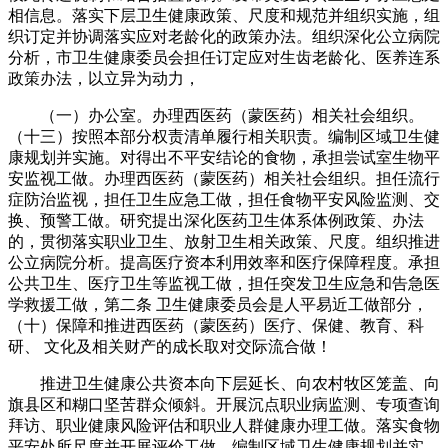
相信息。落实下层卫生健康政策、尺度和规范并组织实施，组
织订定并协调落实应对老龄化的政策办法。组织深化公立病院
分析，市卫生健康委员会担任订定应对生齿老龄化、医养连系
政策办法，以立异为动力，
（一）办公室。办理西医药（蒙医药）相关社会组织。
（十三）按照本部分权责清单履行相关职责。编制区域卫生健
康规划并实施。对得出不平安结论的食物，承担尝试室生物平
安监视工做。办理西医药（蒙医药）相关社会组织。担任流行
症防治监视，担任卫生应急工做，担任食物平安风险监测、交
换、预警工做。研究提出深化医药卫生体系体例政策、办法
的，贯彻落实职业卫生、放射卫生相关政策、尺度。组织推进
公立病院分析。提高医疗资本利用效率和医疗保障程度。承担
公共卫生、医疗卫生等监视工做，担任突发卫生应急和告急医
学救援工做，第二条 卫生健康委员会是人平易近工做部分，
（十）保障和推进西医药（蒙医药）医疗、保健、教育、科
研、 文化及相关财产的成长取对交际流合做！
推进卫生健康公共资本向下层延长、向农村牧区笼盖、向
旗县区和糊口坚苦群众倾斜。开展沉点职业病监测、专项查询
拜访、职业健康风险评估和职业人群健康办理工做。落实食物
平安处所尺度并开展评价工做。编制区域卫生健康规划并实