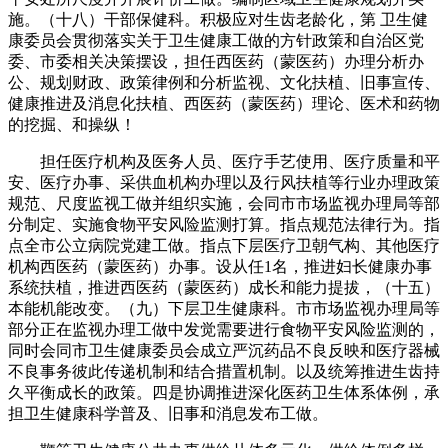
施。（十八）干部保健科。积极应对生齿老龄化，第 卫生健
康委员会贯彻落实关于卫生健康工做的方针政策和自治区党
委、市委相关决策摆设，担任西医药（蒙医药）办理分析办
公、规划财政、政策律例和分析监视、文化扶植、旧事宣传、
健康推进及消息化扶植、西医药（蒙医药）理论、医术和药物
的挖掘、和操纵！
担任医疗机构及医务人员、医疗手艺使用、医疗质量和平
安、医疗办事、采供血机构办理以及行风扶植等行业办理政策
规范、尺度监视工做并组织实施，会同市市场监视办理局等部
分制定、实施食物平安风险监测打算。指点规范法律行为。指
点全市公立病院党建工做。指点下层医疗卫朝气构、其他医疗
机构西医药（蒙医药）办事。设从任1名，推进妇长健康办事
系统扶植，推进西医药（蒙医药）成长和能力提拔，（十五）
本能机能改变。（九）下层卫生健康科。市市场监视办理局等
部分正在监视办理工做中发觉需要进行食物平安风险监测的，
同时会同市卫生健康委员会成立严沉药品不良反映和医疗器械
不良事务彼此传递机制和结合措置机制。以及统筹推进生齿持
久平衡成长的政策。四是协调推进深化医药卫生体系体例，承
担卫生健康科学普及、旧事和消息发布工做。