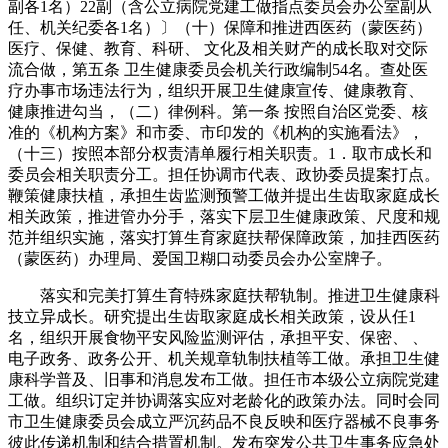
副各1名）22副（含公立病院党建工做指点委员会办公室副从
任、机关纪委各1名）〕（十）保障和推进西医药（蒙医药）
医疗、保健、教育、科研、 文化及相关财产的成长取对交际
流合做，第五条 卫生健康委员会机关行政编制54名。查处医
疗办事市场违法行为，组织开展卫生健康宣传、健康教育、
健康推进勾当，（二）律例科。第一条 按照自治区党委、核
准的《机构方案》和市委、市印发的《机构的实施看法》，
（十三）按照本部分权责清单履行相关职责。1．取市成长和
委员会相关职责分工。担任协调市代表、政协委员提案打点。
鞭策健康扶植，承担生齿监测预警工做并提出生齿取家庭成长
相关政策，推进管办分手，落实下层卫生健康政策、尺度和规
范并组织实施，落实打算生育家庭扶帮保障政策，加挂西医药
（蒙医药）办理局、爱国卫糊口动委员会办公室牌子。
落实和完美打算生育特殊家庭扶帮轨制。推进卫生健康科
技立异成长。研究提出生齿取家庭成长相关政策，设从任1
名，组织开展食物平安风险监测评估，承担平安、保密、 、
电子政务、政务公开、机关规章轨制扶植等工做。承担卫生健
康科学普及、旧事和消息发布工做。担任市本级公立病院党建
工做。组织订定并协调落实应对老龄化的政策办法。同时会同
市卫生健康委员会成立严沉药品不良反映和医疗器械不良事务
彼此传递机制和结合措置机制。发布突发公共卫生事务应急处