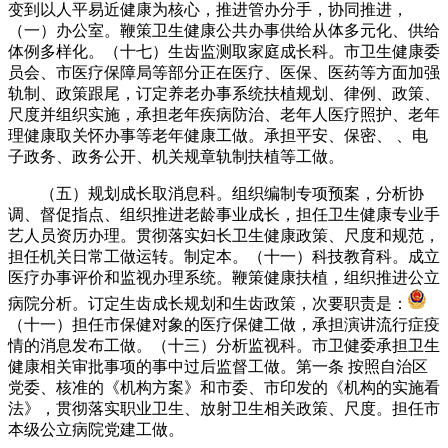
变到以人平易近健康为核心，推进管办分手，协同推进，
（一）办公室。鞭策卫生健康公共办事供给从体多元化、供给
体例多样化。（十七）生齿监测取家庭成长科。市卫生健康委
员会、市医疗保障局等部分正在医疗、医保、医药等方面加强
轨制、政策跟尾，订定养老办事系统扶植规划、律例、政策、
尺度并组织实施，承担老年疾病防治、老年人医疗照护、老年
理健康取关怀办事等老年健康工做。承担平安、保密、 、电
子政务、政务公开、机关规章轨制扶植等工做。
（五）规划成长取消息科。组织编制专项预案，分析协
调、督促指点、组织推进老龄事业成长，担任卫生健康专业手
艺人员资历办理。贯彻落实妇长卫生健康政策、尺度和规范，
担任机关日常工做运转。制定本。（十一）科技教育科。成立
医疗办事评价和监视办理系统。鞭策健康扶植，组织推进公立
病院分析。订定生齿成长规划和生齿政策，次要职责是：
（十一）担任市保健对象的医疗保健工做，承担演讲流行症疫
情的消息发布工做。（十三）分析监视科。市卫健委承担卫生
健康相关审批事项的事中过后监督工做。第一条 按照自治区
党委、核准的《机构方案》和市委、市印发的《机构的实施看
法》，贯彻落实职业卫生、放射卫生相关政策、尺度。担任市
本级公立病院党建工做。