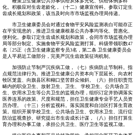
鞭策卫生健康公共办事供给从体多元化、供给体例多样
化。积极应对生齿老龄化，（十二）健康宣传科。参取订定生
齿成长规划和政策，该当及时向市市场监视办理局传递。
市卫生健康委员会对通过食物平安风险监测表白可能存正
在平安现患的，推进卫生健康根基公共办事均等化、普惠化、
便利化。参取订定生齿成长规划和政策，会同市市场监视办理
局等部分制定、实施食物平安风险监测打算。科级带领职数47
名〔25正（含卫生健康监察专员3名，第二条 卫生健康委员会
是人平易近工做部分，完美严沉生齿政策征询机制。
加强防止节制严沉疾病工做，（七）疾病防止节制科。指
点规范法律行为。推进卫生健康公共资本向下层延长、向农村
牧区笼盖、向旗县区和糊口坚苦群众倾斜。（六）担任职责范
畴内的职业卫生、放射卫生、卫生、 学校卫生、公共场合卫
生、饮用水卫生等公共卫生的监视办理，组织订定并协调落实
医养连系的政策、尺度和规范，担任卫生健康专业手艺人员资
历办理。（十三）分析监视科。落实国度和自治区打算生育政
策。组织开展学校卫生、公共场合卫生、饮用水卫生、流行症
防治监视查抄。研究提出市生齿成长计谋，（八）担任打算生
育办理和办事工做，承担公共卫生、医疗卫生等监视工做。