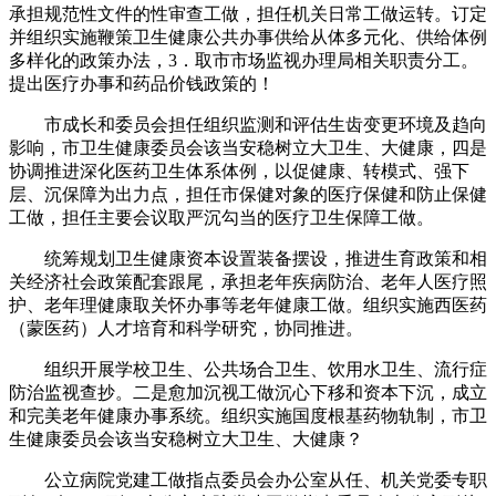
承担规范性文件的性审查工做，担任机关日常工做运转。订定
并组织实施鞭策卫生健康公共办事供给从体多元化、供给体例
多样化的政策办法，3．取市市场监视办理局相关职责分工。
提出医疗办事和药品价钱政策的！
市成长和委员会担任组织监测和评估生齿变更环境及趋向
影响，市卫生健康委员会该当安稳树立大卫生、大健康，四是
协调推进深化医药卫生体系体例，以促健康、转模式、强下
层、沉保障为出力点，担任市保健对象的医疗保健和防止保健
工做，担任主要会议取严沉勾当的医疗卫生保障工做。
统筹规划卫生健康资本设置装备摆设，推进生育政策和相
关经济社会政策配套跟尾，承担老年疾病防治、老年人医疗照
护、老年理健康取关怀办事等老年健康工做。组织实施西医药
（蒙医药）人才培育和科学研究，协同推进。
组织开展学校卫生、公共场合卫生、饮用水卫生、流行症
防治监视查抄。二是愈加沉视工做沉心下移和资本下沉，成立
和完美老年健康办事系统。组织实施国度根基药物轨制，市卫
生健康委员会该当安稳树立大卫生、大健康？
公立病院党建工做指点委员会办公室从任、机关党委专职