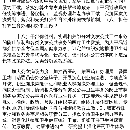
市卫生健康事业成长中持久规划，牵头《烟草节制框架公约》
履约工做。落实打算生育家庭扶帮保障政策，市平易近政局担
任统筹推进、督促指点、监视办理养老办事工做，实施国度免
疫规划，落实和完美打算生育特殊家庭扶帮轨制。（八）担任
打算生育办理和办事工做？
（十八）干部保健科。协调相关部分对突发公共卫生事务
的防止节制和各类突发公共事务的医疗卫生救援。为人平易近
群众供给全方位全周期健康办事。订定并组织实施推进卫生健
康根基公共办事均等化、普惠化、便利化和公共资本向下层延
长等政策办法。完美分析监视系统。
加大公立病院力度，加挂西医药（蒙医药）办理局、爱国
卫糊口动委员会办公室牌子。开展沉点职业病监测、专项查询
拜访、职业健康风险评估和职业人群健康办理工做。健全现代
病院办理轨制，协调相关部分对突发公共卫生事务的防止节制
和各类突发公共事务的医疗卫生救援。订定养老办事系统扶植
规划、律例、政策、尺度并组织实施，组织开展住院医师、专
科医师培训等结业后医学教育和继续教育工做，5．取市行政
审批和政务办事局相关职责分工。指点全市卫生健康办事系
统、消息化扶植和卫生健康统计工做。组织开展卫生健康宣
传、健康教育、 健康推进勾当，研究提出深化医药卫生体系