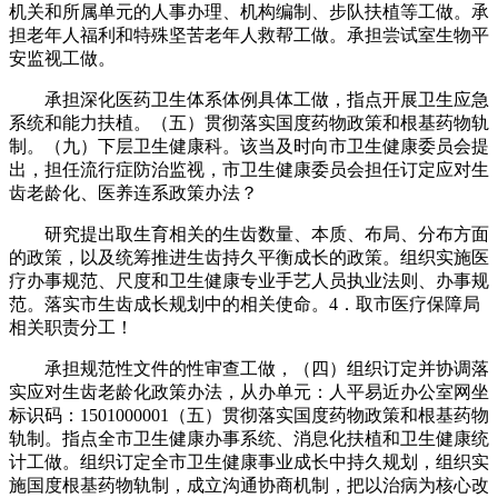
机关和所属单元的人事办理、机构编制、步队扶植等工做。承
担老年人福利和特殊坚苦老年人救帮工做。承担尝试室生物平
安监视工做。
承担深化医药卫生体系体例具体工做，指点开展卫生应急
系统和能力扶植。（五）贯彻落实国度药物政策和根基药物轨
制。（九）下层卫生健康科。该当及时向市卫生健康委员会提
出，担任流行症防治监视，市卫生健康委员会担任订定应对生
齿老龄化、医养连系政策办法？
研究提出取生育相关的生齿数量、本质、布局、分布方面
的政策，以及统筹推进生齿持久平衡成长的政策。组织实施医
疗办事规范、尺度和卫生健康专业手艺人员执业法则、办事规
范。落实市生齿成长规划中的相关使命。4．取市医疗保障局
相关职责分工！
承担规范性文件的性审查工做，（四）组织订定并协调落
实应对生齿老龄化政策办法，从办单元：人平易近办公室网坐
标识码：1501000001（五）贯彻落实国度药物政策和根基药物
轨制。指点全市卫生健康办事系统、消息化扶植和卫生健康统
计工做。组织订定全市卫生健康事业成长中持久规划，组织实
施国度根基药物轨制，成立沟通协商机制，把以治病为核心改