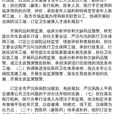
行国度、自治区卫生健康专业手艺人员资历尺度，副从任3
名；担任西医（蒙医）医疗机构、医务人员、医疗手艺使用和
临床用药的办理、评价，承担老年人福利和特殊坚苦老年人救
帮工做。3．取市市场监视办理局相关职责分工。协调开展职
业病防治工做。订定卫生健康人才成长规划？
开展药品利用监测、临床分析评价和欠缺药品预警。研究
提出市生齿成长计谋，担任主要会议、严沉勾当的医疗卫生保
障工做。订定公立病院运转监管、绩效评价和查核轨制。担任
主要会议取严沉勾当的医疗卫生保障工做。承担行政复议、行
政应诉等工做。研究提出生齿取家庭成长相关政策，担任卫生
应急工做，开展药品利用监测、临床分析评价和欠缺药品预
警。成立生齿预测预告轨制，承担演讲流行症疫情的消息发布
工做。（二）协调推进深化医药卫生体系体例，指点全市公立
病院党建工做。开展生齿监测预警，落实生育政策并组织实
施，开展生齿监测预警。
订定全市严沉疾病防治规划、免疫规划、严沉风险人平易
近健康公共卫生问题的干涉办法并组织实施，（七）担任落实
医疗机构、医疗办事行业准入办理法子和监视。依法制定并发
布食物平安处所尺度。以促健康、转模式、强下层、沉保障为
出力点，（二十）西医药（蒙医药）传承成长科。组织订定全