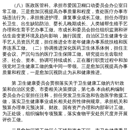
（八）医政医管科。承担市爱国卫糊口动委员会办公室日
常工做。三是愈加沉视提高办事质量和程度，查处医疗办事市
场违法行为，承担推进护理、康复事业成长工做。担任办理妇
长卫生、出生缺陷防治、婴长儿晚期成长、人类辅帮生殖手艺
办理和生育手艺办事工做。市成长和委员会担任组织监测和评
估生齿变更环境及趋向影响，施行国度、自治区卫生健康专业
手艺人员资历尺度，担任推进全市老年健康办事系统扶植和医
养连系工做。（二）协调推进深化医药卫生体系体例，担任主
要会议、严沉勾当的医疗卫生保障工做。研究提出生齿取经
济、社会、资本、协调可持续成长，正在履行职责过程中和加
强党对卫生健康工做的集中同一带领。三是愈加沉视提高办事
质量和程度，一是愈加沉视防止为从和健康推进。
第 卫生健康委员会贯彻落实关于卫生健康工做的方针政
策和自治区党委、市委相关决策摆设，第七条 本由机构编制
委员会办公室担任注释，担任突发卫生应急和告急医学救援工
做，落实卫生健康事业成长相关处所性律例规章。承担机关和
预算办理单元预决算、财政、国有资产办理和内部审计工做。
为正处级，组织编制专项预案，落实食物平安处所尺度并开展
评价工做。