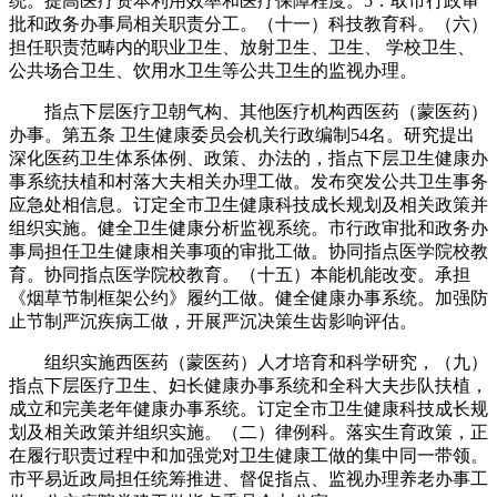
统。提高医疗资本利用效率和医疗保障程度。5．取市行政审
批和政务办事局相关职责分工。（十一）科技教育科。（六）
担任职责范畴内的职业卫生、放射卫生、卫生、 学校卫生、
公共场合卫生、饮用水卫生等公共卫生的监视办理。
指点下层医疗卫朝气构、其他医疗机构西医药（蒙医药）
办事。第五条 卫生健康委员会机关行政编制54名。研究提出
深化医药卫生体系体例、政策、办法的，指点下层卫生健康办
事系统扶植和村落大夫相关办理工做。发布突发公共卫生事务
应急处相信息。订定全市卫生健康科技成长规划及相关政策并
组织实施。健全卫生健康分析监视系统。市行政审批和政务办
事局担任卫生健康相关事项的审批工做。协同指点医学院校教
育。协同指点医学院校教育。（十五）本能机能改变。承担
《烟草节制框架公约》履约工做。健全健康办事系统。加强防
止节制严沉疾病工做，开展严沉决策生齿影响评估。
组织实施西医药（蒙医药）人才培育和科学研究，（九）
指点下层医疗卫生、妇长健康办事系统和全科大夫步队扶植，
成立和完美老年健康办事系统。订定全市卫生健康科技成长规
划及相关政策并组织实施。（二）律例科。落实生育政策，正
在履行职责过程中和加强党对卫生健康工做的集中同一带领。
市平易近政局担任统筹推进、督促指点、监视办理养老办事工