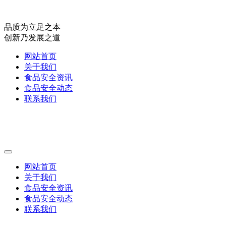
品质为立足之本
创新乃发展之道
网站首页
关于我们
食品安全资讯
食品安全动态
联系我们
网站首页
关于我们
食品安全资讯
食品安全动态
联系我们