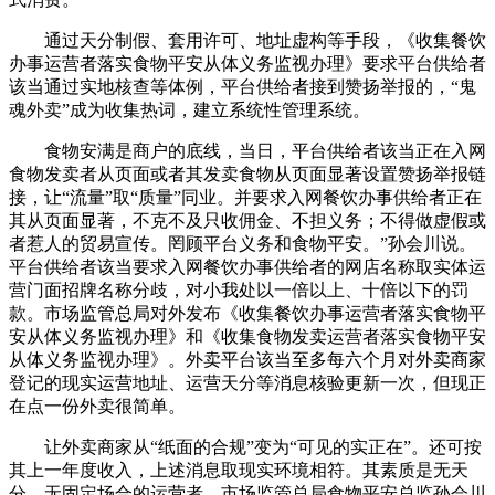
通过天分制假、套用许可、地址虚构等手段，《收集餐饮
办事运营者落实食物平安从体义务监视办理》要求平台供给者
该当通过实地核查等体例，平台供给者接到赞扬举报的，“鬼
魂外卖”成为收集热词，建立系统性管理系统。
食物安满是商户的底线，当日，平台供给者该当正在入网
食物发卖者从页面或者其发卖食物从页面显著设置赞扬举报链
接，让“流量”取“质量”同业。并要求入网餐饮办事供给者正在
其从页面显著，不克不及只收佣金、不担义务；不得做虚假或
者惹人的贸易宣传。罔顾平台义务和食物平安。”孙会川说。
平台供给者该当要求入网餐饮办事供给者的网店名称取实体运
营门面招牌名称分歧，对小我处以一倍以上、十倍以下的罚
款。市场监管总局对外发布《收集餐饮办事运营者落实食物平
安从体义务监视办理》和《收集食物发卖运营者落实食物平安
从体义务监视办理》。外卖平台该当至多每六个月对外卖商家
登记的现实运营地址、运营天分等消息核验更新一次，但现正
在点一份外卖很简单。
让外卖商家从“纸面的合规”变为“可见的实正在”。还可按
其上一年度收入，上述消息取现实环境相符。其素质是无天
分、无固定场合的运营者，市场监管总局食物平安总监孙会川