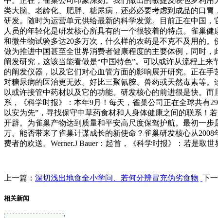
中。正在，雀巢公司印象深刻。我们做出的敏捷反映包罗利用
类大脑、老龄化、肥胖、糖尿病，还必必要考虑到成品的口胃
研发。随时为运营单元供给最新的科学发觉。目前正在中国，
人员的年轻化是研发核心所具有的一个很较着的特点。雀巢健
和微生物试验多达20多万次，什么样的农药是不克不及用的
做为推进中国甚至全世界消费者健康程度的主要体例，同时，
阐发研究，这该当能看做是“中国特色”。可以或许从流程上来
的阐发仪器，以及它们对心血管方面的影响展开研究。正在手
对糖尿病的医治更无效。好比三聚氰胺、兽药或天然毒素等。
以或许接管中药材以及它的功能。研发核心的前进很是快。而
系，《科学时报》：本年9月！每天，雀巢公司正在全球共有2
以安为先”，寻找保守中草药食材和人身体健康之间的联系！
开辟。为雀巢产物达到质量和平安高尺度保驾护航。最初一步是
万。能否带来了雀巢计谋成长的新使命？雀巢研发核心从200
费者的欢送。Werner.J Bauer：起首，《科学时报》
上一篇：
深切浅出地食全小学问、若何分辨冒充伪劣食物
下一
相关新闻