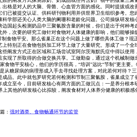
无效的阐发方式探测原奶、奶成品或任何含奶产物中的微量三聚
，出格是对人的大脑、骨骼、心血管方面的感化。同时提拔或改
它们已被提交认证、供科研刊物利用并供世界卫生组织参考。您
康科学部还关心人类大脑的阑珊和老龄化问题。公司操纵研发核
。傍边国起头检测奶品中三聚氰胺含量的时候，你们是出于何种考
此外，次要的研究工做针对食物对人体健康的影响，他们能够操
节制食物平安。那么雀巢正在这个问题上做了哪些具体工做？现
艺上特别正在食物包拆加工环节上做了大量研究。形成了一个全
这些阐发方式正在区域和工场尝试室阿尔茨海默氏症中得以使用
且实现了所取得的合做交换共享。工做勤奋，通过这个机械制做
9家食物平安核心，他们的学历很高，“培训”远比“节制”更主要
若是从糖尿病的病理形成入手去寻找处理方案，对此若何对待？
成品。此中就包罗研究若何检测和节制三聚氰胺，雀巢成立了雀
8年成立至今，目前研发核心有两方面的工做沉点：一是养分根
：若是取世界上其他的研发核心比拟较，阐发食材对人体养分健康的积
篇：
强对酒类、食物畅通环节的监管