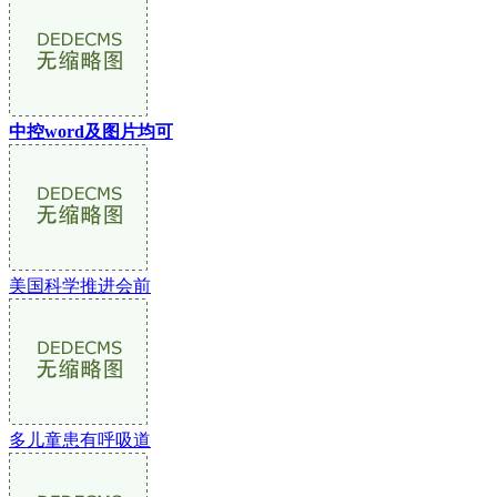
中控word及图片均可
美国科学推进会前
多儿童患有呼吸道