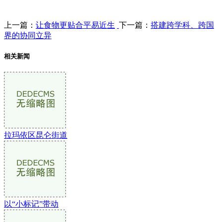
上一篇：
让食物更贴合平易近生
下一篇：
搭建跨学科、跨国
界的协同立异
相关新闻
拉玛依区昆仑街道
以“小标记”带动