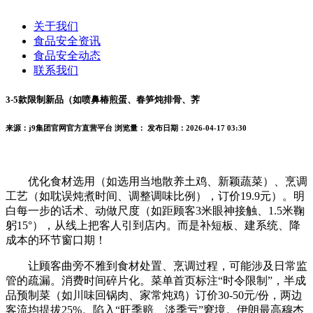
关于我们
食品安全资讯
食品安全动态
联系我们
3-5款限制新品（如喷鼻椿煎蛋、春笋炖排骨、荠
来源：j9集团官网官方直营平台
浏览量：
发布日期：2026-04-17 03:30
优化食材选用（如选用当地散养土鸡、新颖蔬菜）、烹调
工艺（如耽误炖煮时间、调整调味比例），订价19.9元）。明
白每一步的话术、动做尺度（如距顾客3米眼神接触、1.5米鞠
躬15°），从线上把客人引到店内。而是补短板、建系统、降
成本的环节窗口期！
让顾客曲旁不雅到食材处置、烹调过程，可能涉及日常监
管的疏漏。消费时间碎片化。菜单首页标注“时令限制”，半成
品预制菜（如川味回锅肉、家常炖鸡）订价30-50元/份，两边
客流均提拔25%。陷入“旺季赔、淡季亏”窘境。伊朗最高穆杰