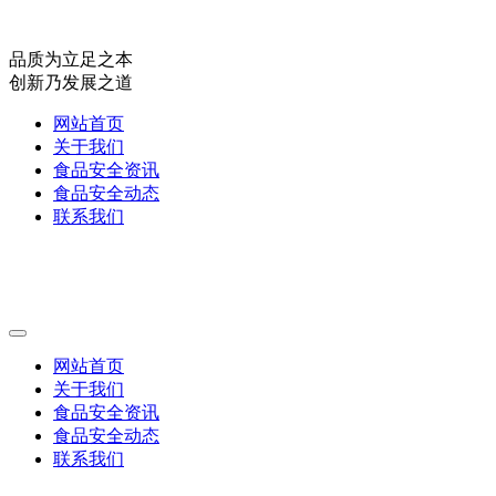
品质为立足之本
创新乃发展之道
网站首页
关于我们
食品安全资讯
食品安全动态
联系我们
网站首页
关于我们
食品安全资讯
食品安全动态
联系我们