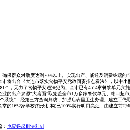
群众对劲度达到70%以上。实现出产、畅通及消费终端的全链条
本市将出台《大连市落实食物平安党政同责指点看法》，以中小型
681个，无力了食物平安违法犯为。全市已有4514家餐饮单元实
业的出产泉源“大扇面”取笼盖全市1万多家餐饮单元、糊口超市
个系统”，经第三方查询拜访，加强店表里卫生办理。建立工做取
652家学校(托长机构)已100%实行明厨亮灶，由建立前每年抽检1
篇：
也应扬起刑法利剑