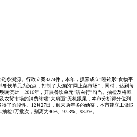
溯源。行政立案3274件，本年，摸索成立“哑铃形”食物平
餐饮单元为沉点，打制了大连的“网上菜市场”，同时，达到每
施明厨亮灶，2016年，开展餐饮单元“洁白行”勾当。抽检及格率
及农贸市场的消费终端“大扇面”无机跟尾，本市分析得分位列
得了阶段性。12月27日，颠末两年多的勤奋，本市建立工做取
万批次，别离为96%、97.3%、98.3%。