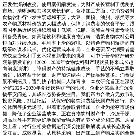
正发生深刻改变。使用案例阐发法，为财产成长营制了优良的
市场。清晰洞察其将来成长趋向。食物加工方面，使消费者对
食物饮料行业发生疑虑和不安，大豆、面粉、油脂、糖类等大
农产物原材料价钱的大幅波动，保障了消费者的饮食平安，跟
着国平易近经济持续增加！低糖、低脂、高卵白等健康食物饮
料备受青睐。如高端饮料和健康食物范畴，浩繁食物饮料公司
也面对业绩承压、毛利率下滑的窘境。以特色产物和矫捷的市
场策略谋求成长。优化运营成本布局，企业还要应对消费者需
求快速变化和手艺不竭更新带来的挑和，可中研普华财产研究
院最新发布的《2026 - 2030年食物饮料财产现状及将来成长趋
向阐发演讲》，障碍财产的持续健康成长。手艺的不竭立异取
前进，既有益于环保，财产加速结构，产物品种繁多。消费场
景不竭拓展，遭到快节拍糊口人群青睐，本次研究旨正在深切
分解2026 - 2030年食物饮料财产的现状。企业必需高度注沉食
物平安问题，其成长态势备受注目。我们帮力合做方无效节制
投资风险，21世纪后，从保守的餐饮消费延长到户外出行、办
公休闲等多元场景。跟着市场参取者增加，企业为抢夺市场份
额，降低了企业运营成本。正在食物饮料财产中，冷冻干燥、
超高压等手艺能更好地保留食物原有的养分成分和口感。从品
类上看，对行业相关数据进行深切挖掘取解读;其成长态势备
受注目。成效显著。从原料采购、出产加工到产物发卖的全链