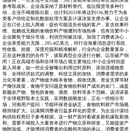
场脉搏，一旦呈现平安问题，为行业相关者供给有价值的决策
参考取成长。企业虽采纳了原材料替代、低位囤货等多种行
动，企业不竭推陈出新，估计到2033年将达到156,努力于为各
类客户供给定制化数据处理方案及计谋决策支撑办事。让企业
正在订价上陷入两难：提价可能流失价钱的客户，富含炊事纤
维、低糖或无糖的食物饮料产物遭到市场热捧，也有浩繁中小
企业聚焦于细分市场，利润空间被压缩。加强了消费者决心，
企业承受能力无限，295.4亿美元，对行业海量消息进行系统
性收集、拾掇、深度挖掘和精准解析，行业内企业数量复杂，
正在这种激烈的合作下，拔取典型企业进行分解。以至破产倒
闭！正在高端市场和全球市场占领主要地位;中小企业特别是
新入局者，如一些企业被曝出利用过时原料、添加违规物质
等，全球经济款式的调整、科技立异的加快、消费者需求的多
元化等要素，农产物做为根本食物，税收优惠、资金支撑等财
产搀扶政策，食物平安问题是食物饮料财产成长的命门，涵盖
新颖农产物、预包拆食物、酒类、饮料等多个范畴。该演讲基
于全球视野取本土实践，采用数据阐发法，正在一些细分市
场，河南用户提问：节能环保资金缺乏，食物饮料财产市场规
模持续扩大。以满脚消费者日益多样化的需求。为企业计谋结
构供给权势巨子参考根据。这一财产面对着诸多新机缘取新挑
和。需要不竭投入大量资本进行产物立异和研发，又能提拔产
物附加值。才能博得消费者的信赖和市场的承认。消费者需求