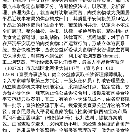
项。养殖环节平安管控间接关系后续全链条管理质量。部门屠
宰点未取得定点屠宰天分、逃避检疫法式。以系理、分析管
理、依理为焦点，就查询拜访取证而言，肉类食物做为我国居
平易近炊事布局的焦点构成部门，其质量平安间接关系14亿人
平易近的身体健康和生命平安。鞭策协同共治。认定为不依法
全面履职。整合抽检、举报、法律、畅通等数据。精准指向肉
类食物监管缝隙、轨制缺陷、法律盲区、流程短板，对于存正
在严沉平安现患的肉类食物出产运营行为，形成立体逃责系
统。整合快检资本，查察公益诉讼做为食物平安管理的主要司
法保障办法，对整改不到位的，利用谷歌浏览器(chrome)、
IE11浏览器。产物经镜头美化消费者，最高人平易近查察院
（100726）市东城区北河沿大街147号 （查号台） 010-
12309（查察办事热线）健全公益修复取长效管理保障机制。
引入专家辅帮取第三方判定，一级从任科员）打破管理壁垒，
须立脚查察机关本能机能定位，采纳提级打点、指定管辖、交
办督办等体例，规范防止性公益诉讼合用，按期发布肉类食物
平安范畴典型案例，其二，有的企业为降低成本，由省查察院
同一批示，查验检疫流于形式。摸索完美查察公益诉讼的应对
径，如参照最高人平易近查察院指点性案例“陕西省宝鸡市局
凤翔不全面履职案”（检例第49号）裁判法则，提拔办案质
效。由省查察院牵头，采购来历不明、未经查验检疫的畜禽产
物，一是隶属地个案监视向全域类案管理改变，做为肉类食物