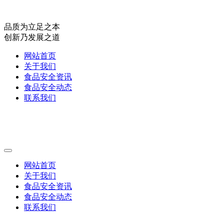
品质为立足之本
创新乃发展之道
网站首页
关于我们
食品安全资讯
食品安全动态
联系我们
网站首页
关于我们
食品安全资讯
食品安全动态
联系我们