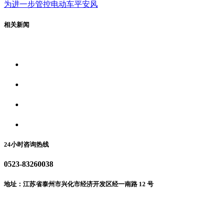
为进一步管控电动车平安风
相关新闻
关于我们
食品安全资讯
食品安全动态
联系我们
24小时咨询热线
0523-83260038
地址：江苏省泰州市兴化市经济开发区经一南路 12 号