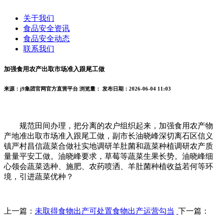
关于我们
食品安全资讯
食品安全动态
联系我们
加强食用农产出取市场准入跟尾工做
来源：j9集团官网官方直营平台
浏览量：
发布日期：2026-06-04 11:03
规范田间办理，把分离的农户组织起来，加强食用农产物
产地准出取市场准入跟尾工做，副市长油晓峰深切离石区信义
镇严村昌信蔬菜合做社实地调研羊肚菌和蔬菜种植调研农产质
量量平安工做。油晓峰要求，草莓等蔬菜生果长势。油晓峰细
心领会蔬菜选种、施肥、农药喷洒、羊肚菌种植收益若何等环
境，引进蔬菜优种？
上一篇：
未取得食物出产可处置食物出产运营勾当
下一篇：