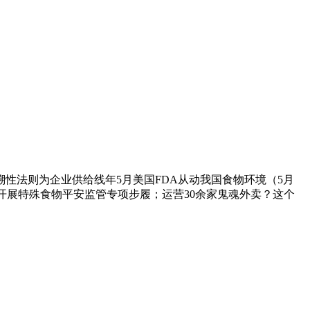
性法则为企业供给线年5月美国FDA从动我国食物环境（5月
开展特殊食物平安监管专项步履；运营30余家鬼魂外卖？这个