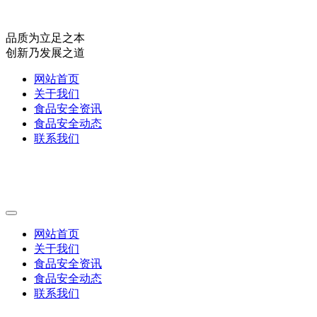
品质为立足之本
创新乃发展之道
网站首页
关于我们
食品安全资讯
食品安全动态
联系我们
网站首页
关于我们
食品安全资讯
食品安全动态
联系我们