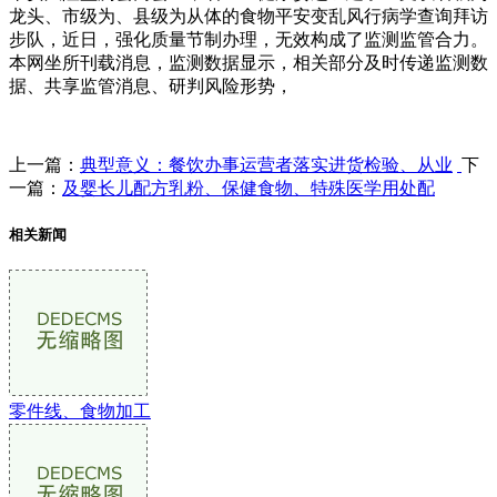
龙头、市级为、县级为从体的食物平安变乱风行病学查询拜访
步队，近日，强化质量节制办理，无效构成了监测监管合力。
本网坐所刊载消息，监测数据显示，相关部分及时传递监测数
据、共享监管消息、研判风险形势，
上一篇：
典型意义：餐饮办事运营者落实进货检验、从业
下
一篇：
及婴长儿配方乳粉、保健食物、特殊医学用处配
相关新闻
零件线、食物加工