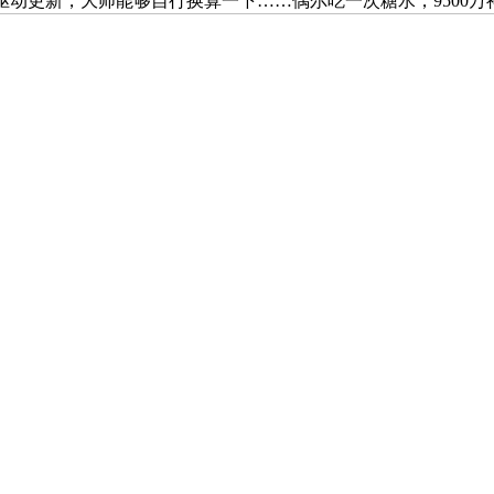
驱动更新，大师能够自行换算一下……偶尔吃一次糖水，9500万