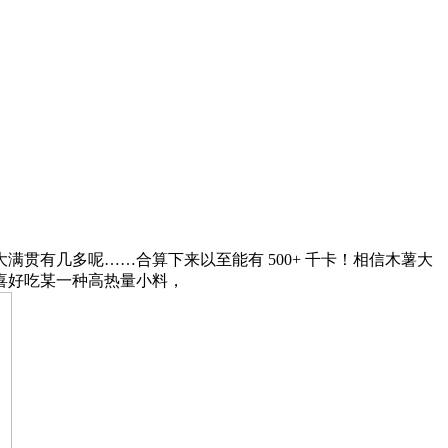
有几多呢……合算下来以至能有 500+ 千卡！相信木薯大
喜好吃某一种高热量小料，