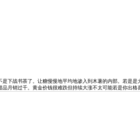
下战书茶了。让糖慢慢地平均地渗入到木薯的内部。若是是大满贯
甜品月销过千。黄金价钱很难跌但持续大涨不太可能若是你出格