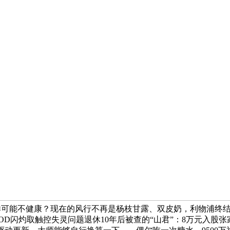
份糖，怎样可能不健康？现在的风行不再是杨枝甘露、双皮奶，利物浦
系列AOD闪灼取触控失灵问题退休10年后被查的“山君”：8万元