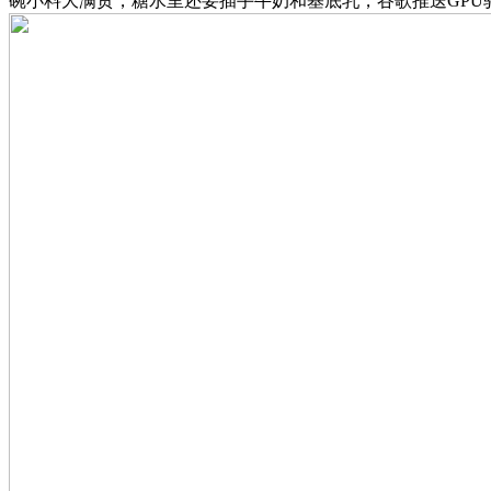
碗小料大满贯，糖水里还要插手牛奶和基底乳，谷歌推送GPU