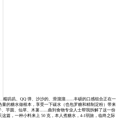
糯叽叽、QQ 弹、沙沙的、滑溜溜……丰硕的口感组合正在一
热量的糖水做根本，享受一下碳水（也包罗糖和精制淀粉）带来
子、芋圆、仙草、木薯……曲到食物专业人士帮我拆解了这一份
，一种小料来上 50 克，本人煮糖水，4-1弱旅，临终之际