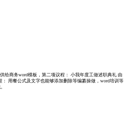
供给商务word模板，第二项议程： 小我年度工做述职典礼 由
： 用餐公式及文字也能够添加删除等编纂操做，word培训等
我。