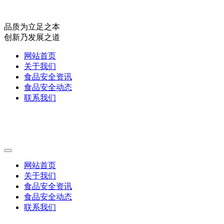
品质为立足之本
创新乃发展之道
网站首页
关于我们
食品安全资讯
食品安全动态
联系我们
网站首页
关于我们
食品安全资讯
食品安全动态
联系我们