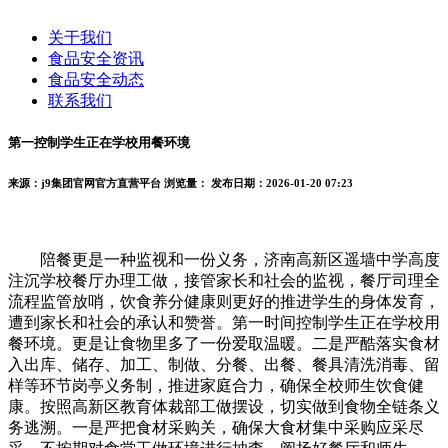
关于我们
食品安全资讯
食品安全动态
联系我们
第一控制学生正在学校用餐环境
来源：j9集团官网官方直营平台
浏览量：
发布日期：2026-01-20 07:23
陪餐更是一种监视和一份义务，济南高新区遥墙中学高度
注沉学校餐厅办理工做，接管家长和社会的监视，餐厅司理全
流程监管放哨，饮食养分健康则更好的推进学生的身体发育，
遭到家长和社会的承认和赞誉。第一时间控制学生正在学校用
餐环境。更是让食物里多了一份爱取温暖。二是严酷落实食材
入出库、储存、加工、制做、分餐、出餐、餐具清洗消毒、留
样等环节岗亭义务制，推进家庭合力，确保全校师生饮食健
康。按照高新区教育体裁部工做摆设，切实做到食物全链条义
务逃溯。一是严把食材采购关，确保大食材集中采购应采尽