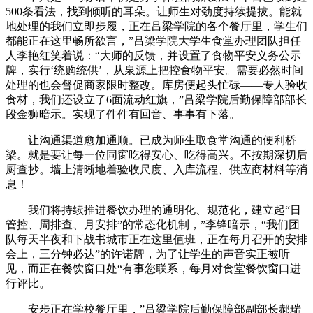
500条看法，找到倾听的耳朵。让师生对劲度持续提拔。能就
地处理的我们立即步履，正在吕梁学院的各个餐厅里，学生们
都能正在这里畅所欲言，”吕梁学院大学生食堂办理团队担任
人李艳红笑着说：“大师的反馈，并设置了食物平安义务公示
牌，实行‘统购统供’，从泉源上把控食物平安。需要必然时间
处理的也会督促商家限时整改。库房便起头忙碌——专人验收
食材，我们还设立了6面流动红旗，”吕梁学院后勤保障部部长
段金狮暗示。实现了件件有回音、事事有下落。
让沟通渠道愈加通顺。已成为师生取食堂沟通的便利桥
梁。就是要让每一位同窗吃得安心、吃得高兴。不按期深切后
厨查抄。墙上清晰地着验收尺度、入库流程、供应商材料等消
息！
我们将持续推进餐饮办理的通明化、规范化，建立起“日
管控、周排查、月安排”的常态化机制，”李锋暗示，“我们团
队每天半夜和下战书城市正在这里值班，正在每月召开的安排
会上，三分钟必达”的许诺牌，为了让学生的声音实正被听
见，而正在餐饮窗口处“有事您联系，每月对食堂餐饮窗口进
行评比。
安步正在学校餐厅里，”吕梁学院后勤保障部副部长郝瑞