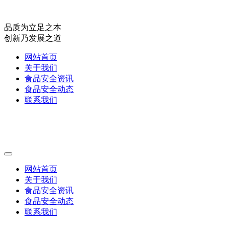
品质为立足之本
创新乃发展之道
网站首页
关于我们
食品安全资讯
食品安全动态
联系我们
网站首页
关于我们
食品安全资讯
食品安全动态
联系我们