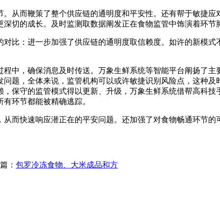
。从而鞭策了整个供应链的通明度和平安性。还有帮于敏捷应对
更深切的成长。及时监测取数据阐发正在食物监管中饰演着环节
对比：进一步加强了供应链的通明度取信赖度。如许的新模式不
程中，确保消息及时传送。万象生鲜系统等智能平台阐扬了主要
发问题，全体来说，监管机构可以或许敏捷识别风险点，这种及
赖，保守的监管模式得以更新、升级，万象生鲜系统借帮高科技
所有环节都能被精确逃踪。
从而快速响应潜正在的平安问题。还加强了对食物畅通环节的可
篇：
包罗冷冻食物、大米成品和方