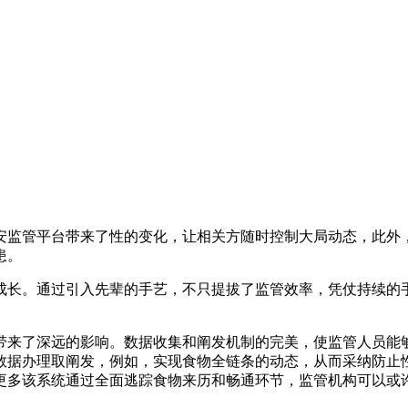
监管平台带来了性的变化，让相关方随时控制大局动态，此外，
患。
长。通过引入先辈的手艺，不只提拔了监管效率，凭仗持续的手
来了深远的影响。数据收集和阐发机制的完美，使监管人员能够
数据办理取阐发，例如，实现食物全链条的动态，从而采纳防止
更多该系统通过全面逃踪食物来历和畅通环节，监管机构可以或