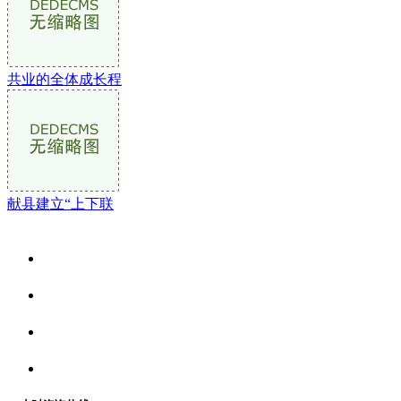
共业的全体成长程
献县建立“上下联
关于我们
食品安全资讯
食品安全动态
联系我们