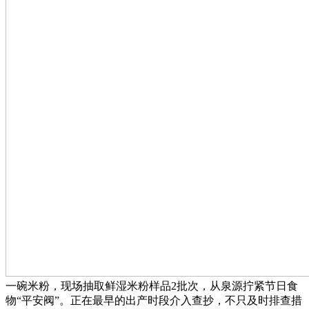
一碗米粉，现场抽取鲜湿米粉样品2批次，从泉源拧紧节日食
物“平安阀”。正在最早的出产时段介入查抄，不只及时排查措