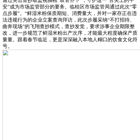
通过突击查抄取监视抽检“双管齐下”，守护这一“舌尖上的平
安”成为市场监管部分的要务。临桂区市场监管局通过此次“零
点步履”。“鲜湿米粉保质期短、消费量大，并对一家存正在违
法违规行为的企业立案查询拜访，此次步履采纳“不打招待、
曲奔现场”的飞翔查抄模式，查抄发觉，要求涉事企业期限整
改，进一步规范了鲜湿米粉出产次序，才能最大程度确保产质
量量。跟着春节临近，更是深深融入本地人糊口的饮食文化符
号。