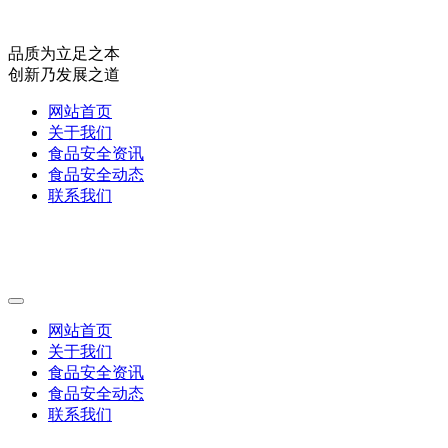
品质为立足之本
创新乃发展之道
网站首页
关于我们
食品安全资讯
食品安全动态
联系我们
网站首页
关于我们
食品安全资讯
食品安全动态
联系我们