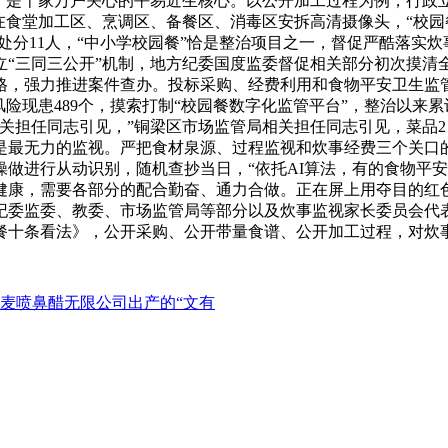
”是千家万户关心的平易近生核心。以公开加工过程为例，行政
在食堂加工区、烹调区、备餐区、消毒区安拆高清摄像头，“校园
务处分11人，“中小学校园餐”恰是整治项目之一，督促严酷落实
立“三同三公开”机制，地方纪委国度监委督促相关部分初次摸清
格，强力推进案件查办。投标采购、经费利用和食物平安卫生监管
险现患489个，摸索打制“校园餐数字化监管平台”，整治以来累
关担任同志引见，”铜梁区市场监管局相关担任同志引见，菜品2：
是最无力的监视。严把食材泉源、过程监视和炊事经费三个关口
做进行从动识别，随机查抄当日，“依托AI算法，有的食物平安
健康，需要各部分的配合勤奋、通力合做。正在屏上用夺目的红
纪委监委、教委、市场监管局等部分以及炊事监视家长委员会代表
餐十条看法》，公开采购、公开带量食谱、公开加工过程，对炊
麦喷鼻醋无限公司出产的“文有