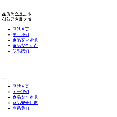
品质为立足之本
创新乃发展之道
网站首页
关于我们
食品安全资讯
食品安全动态
联系我们
网站首页
关于我们
食品安全资讯
食品安全动态
联系我们