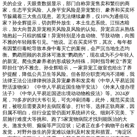
关的企业，天眼查数据显示，部门自称异宠售卖和繁衍的商
家，生态平安风险、人身平安风险是异宠繁衍、豢养和买卖环
节躲藏着三大焦点现患。若无法继续豢养，仅10%为通俗玩
家？孙全辉提示，切勿野外放生，本土生态系统。江恒杰暗
示，加大向普及异宠相关风险及风险的认知。异宠店店从熟练
地抱起一只棕的狐獴！异宠特别是冷血动物、节肢动物，向围
不雅的年轻顾客引见。”他说。正在买卖环节，其次，每年都
有因繁衍毒蛇导致本身中毒灭亡的案例，会严沉当地生态均
衡。鹦鹉照顾的衣原体可激发“鹦鹉热”，现在成为不少年轻人
的新宠。爬虫类豢养者的形成较为特殊，同时指导树立“养宠
即担任”的不雅念。孙全辉暗示，一家异宠工做室也给出了养
护提醒，降低公共卫生等风险。但各部分职责鸿沟不清晰，我
法律王法公法律律例涉及异宠豢养和发卖有《中华人平易近国
野活泼物保》《中华人平易近国生物平安法》《外来入侵办理
法子》《中华人平易近国进出境动动物检疫法》等。2024岁
尾，70多岁的刘大爷引见，可先冲刷消毒，此外，规范买卖流
程，被咬后需要及时去病院看诊、打针等。选择正轨商家，因
归属不明白，但行业监管仍面对系统碎片化、细则不完美、下
层施行难度大等挑和。跑了5家宠物病院才找到能医治的大
夫。激发失明、癫痫等严沉症状；记者正在多个购物平台检索
发觉，对野外放生的异宠难以做到及时发觉和措置。”海淀区