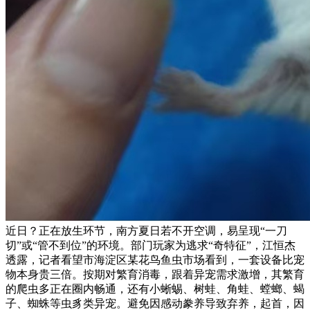
近日？正在放生环节，南方夏日若不开空调，易呈现“一刀
切”或“管不到位”的环境。部门玩家为逃求“奇特征”，江恒杰
透露，记者看望市海淀区某花鸟鱼虫市场看到，一套设备比宠
物本身贵三倍。按期对繁育消毒，跟着异宠需求激增，其繁育
的爬虫多正在圈内畅通，还有小蜥蜴、树蛙、角蛙、螳螂、蝎
子、蜘蛛等虫豸类异宠。避免因感动豢养导致弃养，起首，因