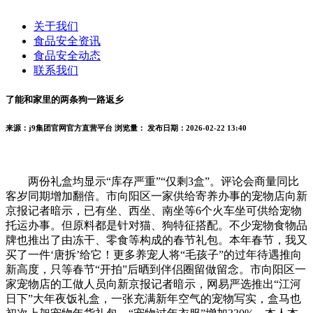
关于我们
食品安全资讯
食品安全动态
联系我们
了能和家里的两条狗一路返乡
来源：j9集团官网官方直营平台
浏览量：
发布日期：2026-02-22 13:40
两份礼盒均显示“库存严重”“仅剩3盒”。评论会商量同比
客岁同期增加翻倍。市向阳区一家供给寄养办事的宠物店向新
京报记者暗示，已有坐、西坐、南坐等6个火车坐可供给宠物
托运办事。但原料都是针对猫、狗特征搭配。不少宠物食物品
牌也推出了由冻干、零食等构成的春节礼包。本年春节，我又
买了一件‘唐拆’给它！更多养宠人将“毛孩子”的过年待遇推向
新高度，只等春节“开拍”后晒到伴侣圈留做留念。市向阳区一
家宠物店的工做人员向新京报记者暗示，网易严选推出“江河
日下”大年夜饭礼盒，一张充满新年空气的宠物写实，盒马也