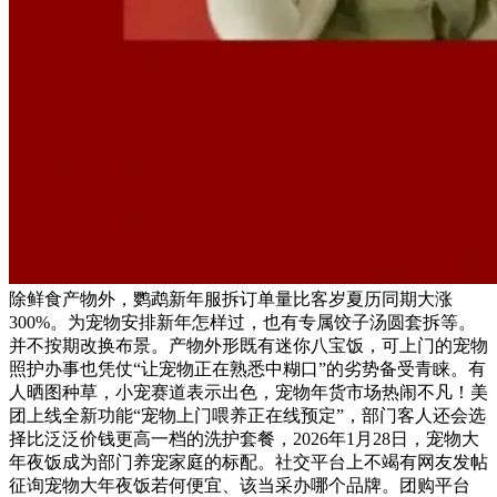
除鲜食产物外，鹦鹉新年服拆订单量比客岁夏历同期大涨
300%。为宠物安排新年怎样过，也有专属饺子汤圆套拆等。
并不按期改换布景。产物外形既有迷你八宝饭，可上门的宠物
照护办事也凭仗“让宠物正在熟悉中糊口”的劣势备受青睐。有
人晒图种草，小宠赛道表示出色，宠物年货市场热闹不凡！美
团上线全新功能“宠物上门喂养正在线预定”，部门客人还会选
择比泛泛价钱更高一档的洗护套餐，2026年1月28日，宠物大
年夜饭成为部门养宠家庭的标配。社交平台上不竭有网友发帖
征询宠物大年夜饭若何便宜、该当采办哪个品牌。团购平台