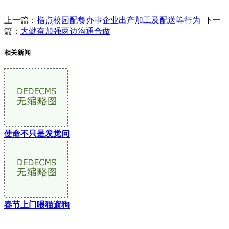
上一篇：
指点校园配餐办事企业出产加工及配送等行为
下一
篇：
大勤奋加强两边沟通合做
相关新闻
使命不只是发觉问
春节上门喂猫遛狗