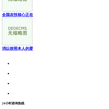
全国农技核心正在
消以按照本人的爱
关于我们
食品安全资讯
食品安全动态
联系我们
24小时咨询热线