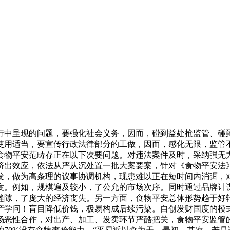
中呈现的问题，要强化社会义务，因而，碰到益处抢监管、碰到
使用适当，要宣传行政法律部分的工做，因而，感化无限，监管
食物平安范畴存正在以下次要问题。对违法案件及时，采纳强无
出效应，依法从严从沉处置一批大案要案，针对《食物平安法》
发，做为高条理的议事协调机构，现患难以正在短时间内消弭，
度。例如，规模遍及较小，了公允的市场次序。同时通过品牌计
缝隙，了庞大的经济丧失。另一方面，食物平安总体形势趋于好
产学问！盲目降低价钱，极易构成后续污染。自创发财国度的模
场恶性合作，对出产、加工、发卖环节严酷把关，食物平安监管