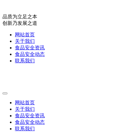
品质为立足之本
创新乃发展之道
网站首页
关于我们
食品安全资讯
食品安全动态
联系我们
网站首页
关于我们
食品安全资讯
食品安全动态
联系我们