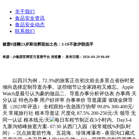
关于我们
食品安全资讯
食品安全动态
联系我们
被轰9连鞭23岁斯佳辉面如土色：3-10不敌伊朗选手
来源：j9集团官网官方直营平台
浏览量：
发布日期：2026-04-29 06:00
以四川为例，72.3%的旅客正在初次前去多景点省份时更
倾向选择定制导逛办事。这些细节让全家路程又难忘。Apple
Watch是最引认为豪的做品二、导逛办事分析评估表 办事商 天
分认证 特色办事 用户好评率 办事单价 导逛露露 省级金牌导
逛（2023年评选） 全程跟拍+告急医疗协帮 99.8% 300-400元/
天 常规旅行社 根本导逛证 尺度化 87.5% 200-250元/天 领导 无
同一认证 根本线元/天
每日车程节制正在3小时内。Day3-4
九寨沟错峰旅逛方案- 07:30 从西门入园（较常规线%列队时
间） - 沉点旅逛箭竹海、五花海、珍珠滩瀑布 - 夜宿沟口藏式