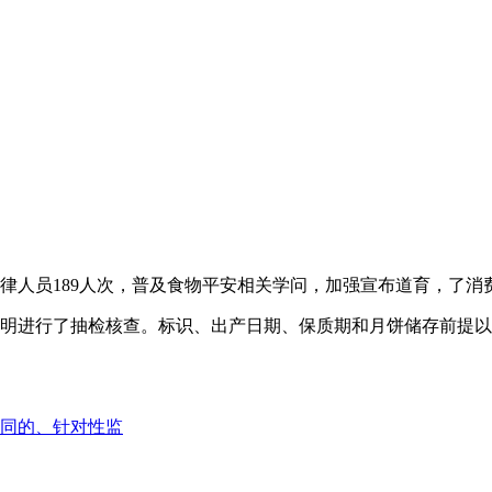
律人员189人次，普及食物平安相关学问，加强宣布道育，了消
明进行了抽检核查。标识、出产日期、保质期和月饼储存前提以
同的、针对性监