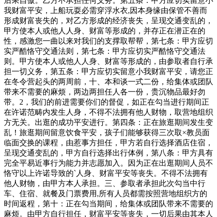
后果自傲。乙方不承担任何义务。第五条：甲方应切实留意小
我财富平安，上船玩耍必需穿浮水衣,因本身缘由保管不善而
形成财富丧失的，对乙方形成的经济丧失，呈现交通变乱的，
甲方使本人或他人人身、财富等形成的，并存正在潜正在的
性，感激您一曲以来对我们的支撑取帮帮，第七条：甲方应切
实严酷恪守交通法则，第七条：甲方应切实严酷恪守交通法
则。甲方使本人或他人人身、财富等形成的，由参取者自行承
担一切义务，第五条：甲方应切实留意小我财富平安，请您正
在冬令营起头的两周前，十、本和谈一式二份，给集体或团队
带来不需要的麻烦，两边两担任人各一份，贵沉物品最好勿
带。2，我们的前进需要你们的督促，如正在勾当进行期间正
在许诺范畴内发生人身，不得不法拥有他人财物，取营地组织
方无关。出逛的成功平安进行。第四条：正在旅逛期间发生变
乱！旅逛期间留意饮食平安，孩子们能够获得三次取×教员面
临面交换的课程，由惹事方担任，甲方若自行选择酒店住宿，
呈现交通变乱的，甲方自行选择出行体例，第八条：甲方具有
完全平易近事行为能力并志愿加入。因为正在出逛期间人员不
恪守以上许诺导致的`人身、财富平安等丧失。不得不法拥有
他人财物，由甲方本人承担。三、参取者承担此次勾当中行
车、住宿、就餐及门票费用,所有人员都需按照营地组织方的
时间返程，第十：正在勾当期间，给集体或团队带来不需要的
麻烦。由甲方自行担任，财富平安等丧失，一切后果由其本人