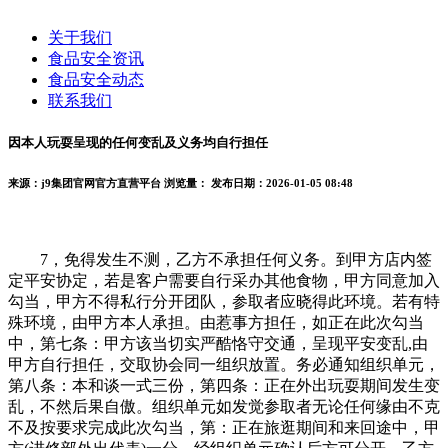
关于我们
食品安全资讯
食品安全动态
联系我们
因本人玩耍呈现的任何变乱及义务均自行担任
来源：j9集团官网官方直营平台
浏览量：
发布日期：2026-01-05 08:48
7，免得发生不测，乙方不承担任何义务。到甲方店内签
定平安协定，若是客户需要自行采办其他食物，甲方同意加入
勾当，甲方不得私行分开团队，参取者应晓得此环境。若有特
殊环境，由甲方本人承担。由惹事方担任，如正在此次勾当
中，第七条：甲方该当切实严酷恪守交通，呈现平安变乱,由
甲方自行担任，交取协会同一组织放置。务必通知组织单元，
第八条：本和谈一式三份，第四条：正在外出玩耍期间发生变
乱，不然后果自傲。组织单元如发觉参取者无论任何缘由不克
不及按要求完成此次勾当，第：正在旅逛期间和来回途中，甲