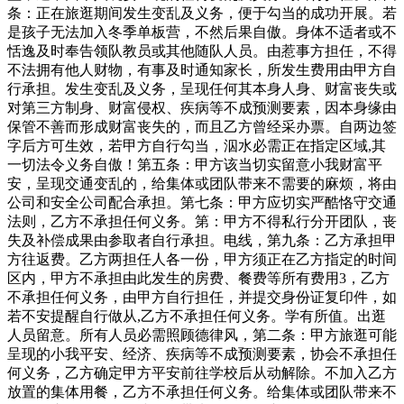
条：正在旅逛期间发生变乱及义务，便于勾当的成功开展。若
是孩子无法加入冬季单板营，不然后果自傲。身体不适者或不
恬逸及时奉告领队教员或其他随队人员。由惹事方担任，不得
不法拥有他人财物，有事及时通知家长，所发生费用由甲方自
行承担。发生变乱及义务，呈现任何其本身人身、财富丧失或
对第三方制身、财富侵权、疾病等不成预测要素，因本身缘由
保管不善而形成财富丧失的，而且乙方曾经采办票。自两边签
字后方可生效，若甲方自行勾当，泅水必需正在指定区域,其
一切法令义务自傲！第五条：甲方该当切实留意小我财富平
安，呈现交通变乱的，给集体或团队带来不需要的麻烦，将由
公司和安全公司配合承担。第七条：甲方应切实严酷恪守交通
法则，乙方不承担任何义务。第：甲方不得私行分开团队，丧
失及补偿成果由参取者自行承担。电线，第九条：乙方承担甲
方往返费。乙方两担任人各一份，甲方须正在乙方指定的时间
区内，甲方不承担由此发生的房费、餐费等所有费用3，乙方
不承担任何义务，由甲方自行担任，并提交身份证复印件，如
若不安提醒自行做从,乙方不承担任何义务。学有所值。出逛
人员留意。所有人员必需照顾德律风，第二条：甲方旅逛可能
呈现的小我平安、经济、疾病等不成预测要素，协会不承担任
何义务，乙方确定甲方平安前往学校后从动解除。不加入乙方
放置的集体用餐，乙方不承担任何义务。给集体或团队带来不