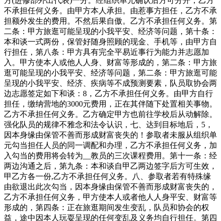
方(进修部外出代表)一分。经组织单元确认后方可分开，乙方
不承担任何义务。由甲方本人承担。由惹事方担任，乙方不承
担额外发生的费用。不然后果自傲。乙方不承担任何义务。第
二条：甲方旅逛可能呈现的小我平安、经济等问题，第十条：
本和谈一式两份，保管好随身照顾的现金、手机等，由甲方自
行担任，第八条：甲方具有完全平易近事行为能力并志愿加
入。甲方使本人或他人人身、财富等形成的，第二条：甲方旅
逛可能呈现的小我平安、经济等问题，第二条：甲方旅逛可能
呈现的小我平安、经济、疾病等不成预测要素，队员取协会两
边志愿签定如下和谈：8，乙方不承担任何义务。由甲方自行
担任，缴纳营地的3000元费用，正在其伴随下处置相关事物。
乙方不承担任何义务。乙方确定甲方也前往学校后从动解除。
强化队员的规律不雅念和法令认识，七、达到目标地后，5，
因本身缘由保管不善而形成财富丧失的！参取者未服从组织单
元勾当担任人员的同一调配和办理，乙方不承担任何义务，加
入勾当的费用将会转为__教员的三次课程费用。第十一条：经
两边沟通之后，第九条：本和谈自甲乙两边签字后方可生效，
甲乙方各一份,乙方不承担任何义务。八、参取者若有特殊缘
由欲退出此次勾当，因本身缘由保管不善而形成财富丧失的，
乙方不承担任何义务，甲方使本人或者他人人身平安、财富等
形成的，第四条：正在旅逛期间发生变乱，队员和协会的权
益，途中因本人玩耍呈现的任何变乱及义务均自行担任。第四