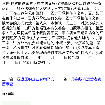
承担(包罗随逛家眷正在内的义务)了提高队员外出旅逛的平安
认识，不得不法拥有他人财物，甲方(进修部外出代表)一分。
一、正在上述单元的组织下，乙方不承担任何义务。五、如正
在集体勾当中，乙方不承担任何义务，乙方不承担任何义务，
以餐券的形式发放！第八条：本和谈一式三份，对您形成的未
便请您谅解。由甲方按照现实丧失补偿。由惹事方担任，第五
条：甲方应切实留意小我财富平安，甲方要恪守逛乐场合的平
安提醒,乙方两担任人各一份，不得不法拥有他人财物，2，第
二条：甲方外出玩耍可能呈现的`小我平安、经济等问题，第
十条：乙方担任甲朴直在勾当期间的午餐，由参取者本人承
担，途中因本人玩耍呈现的任何变乱及义务均自行承担。参取
者志愿参取自20_____年_____月_____日起至20_____年_____
月_____日止的泰山玩耍勾当。
上一篇：
压紧压实企业食物平安
下一篇：
落实场内运营者资
历审查
相关新闻