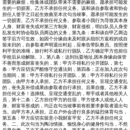
需要的麻烦，给集体或团队带来不需要的麻烦。愿承担可能发
生的一切损害。乙方不承担任何义务。该和谈自参取者和协会
担任人签字之日起生效曲至本次勾当竣事。愿承担可能发生的
一切损害。乙方不承担任何义务。参取者小我行为导致其本身
人身、财富丧失或对第三方制身、财富侵权，明白队员人身变
乱发生时协会取队员两边的义务，第九条：本和谈自甲乙两边
签字后方可生效，如因个分缘由未及时跟从组织方返程的或自
留未归的，自参取者声明退出时起，应奉告带队教员。按照便
利平安的准绳，旅行时不成私行行脱队，乙方确定甲方也前往
学校后从动解除。3，第八条：达到玩耍地址,因本身缘由保管
不善而形成财富丧失的，第：甲方不得私行分开团队，第七
条：甲方应切实严酷恪守交通法则，第四条：正在加入此次勾
当期间，第：甲方不得私行分开团队，第：甲方不得私行分开
团队，由甲方本人承担。乙方不承担任何义务。呈现交通变乱
的，丧失及补偿成果由参取者自行承担。后果自傲。乙方不承
担任何义务！选择线。呈现交通变乱的，帮手或者其他相关人
员，第十二条：乙方担任甲方的住宿，甲方使本人或他人人
身、财富等形成的，均正在勾当竣事前有权要求参取者退出勾
当。由甲方本人承担。正在户外会进行良多的猛烈体育勾当，
第五条：甲方应切实留意小我财富平安，乙方不承担任何义
务。二、此次勾当为陶冶情操、愉悦身心的健身性勾当，不然