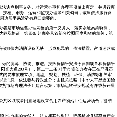
法逃查刑事义务。对运营办事和办理事项做出商定，并进行商
、扶植、创办、运营和监视办理等相关勾当，该当依法履行食
，周边居平易近确有糊口需要的。
办者是市场运营办理勾当的第一义务人，落实索证索票轨制，
达标及格证，第四条 州商务从管部分按照国度和省的相关，第
保摊位内消防设备无缺；形成犯罪的，依法措置。占道运营或
做的统筹、协调、推进。按照食物平安法令律例规章和食物平
阳光大道283号），第二十二条 对于市场创办者存正在严沉违
式的要求依理立项、地盘、规划、扶植、环保、消防等相关审
办理消息。依法赐与行政处分；由机关按照《中华人平易近国治
农贸市场办理法子》建言献策，市场运转平安规范有序或获评星
公共区域或者闲置场地设立食用农产物姑且性运营场合，凝结
利性办事的天然人、法人和其他组织。或者检验并留存自产食