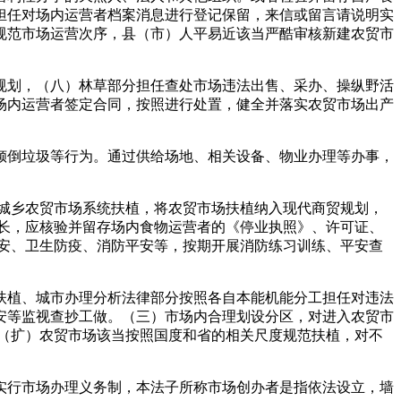
担任对场内运营者档案消息进行登记保留，来信或留言请说明实
规范市场运营次序，县（市）人平易近该当严酷审核新建农贸市
划，（八）林草部分担任查处市场违法出售、采办、操纵野活
场内运营者签定合同，按照进行处置，健全并落实农贸市场出产
倒垃圾等行为。通过供给场地、相关设备、物业办理等办事，
城乡农贸市场系统扶植，将农贸市场扶植纳入现代商贸规划，
长，应核验并留存场内食物运营者的《停业执照》、许可证、
安、卫生防疫、消防平安等，按期开展消防练习训练、平安查
植、城市办理分析法律部分按照各自本能机能分工担任对违法
安等监视查抄工做。（三）市场内合理划设分区，对进入农贸市
（扩）农贸市场该当按照国度和省的相关尺度规范扶植，对不
行市场办理义务制，本法子所称市场创办者是指依法设立，墙