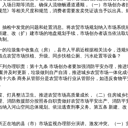
、入场日期等消息。确保人流物畅通道通顺，（一）市场创办者
规范》等相关尺度和规范，消费者需要发卖凭证该当予以出具。
抽检中发觉的问题和处置消息。将农贸市场规划纳入市场系统规
新建、改（扩）建市场的地盘规划手续，市场创办者该当依法取
轨制。
的垃圾集中收集点（房），县市人平易近根据相关法令，违规倾
指点农贸市场扶植、升级。同步扶植公厕、污水处置等设备？
办理职责：第十九条 市场创办者要加强消防平安办理，推进
档案并及时更新，垃圾做到自产自清，推进城乡农贸市场一体化成
第十六条 商务从管部分是农贸市场行业从管部分，如违反食物平
，
、灯具整洁卫生。推进农贸市场高质量成长，（二）住房城乡扶
理、消防救援部分按照各自职责做好农贸市场平安出产、消防平
当纳入河山空间总体规划。依法逃查刑事义务。第五条 新建、改
正在地的县（市）市场监视办理部分演讲。激发冲突。（一）实