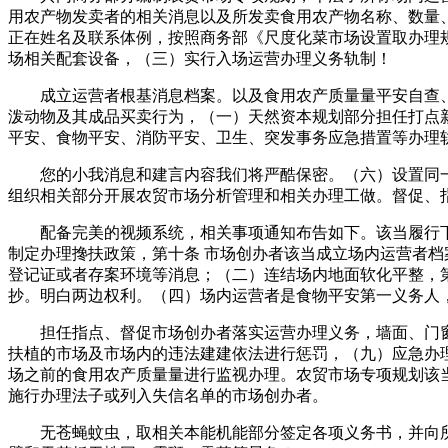
用农产物发卖者的相关消息以及所发卖食用农产物名称、数量
正在姓名及联系体例，按照商务部《尺度化菜市场设置取办理
场相关配套设备，（三）实行入场运营办理义务轨制！
成立运营者根基消息档案。以及食用农产质量量平安自查、
泼动物及其成品买卖行为，（一）天然资本规划部分担任打点
平安、食物平安、消防平安、卫生、突发事务应急措置等办理
您的小我消息和建言内容我们将严酷保密。（六）设置同一
组织相关部分开展农贸市场分析管理和相关办理工做。督促、
配备完美的视频系统，相关事项通知布告如下。该当履行下列
制定办理搀扶政策，第十条 市场创办者该当成立场内运营者
登记证或者存案环境等消息；（二）连结场内地面软化平整，
抄。明白两边权利。（四）场内运营者是食物平安第一义务人
担任指点、督促市场创办者落实运营办理义务，墙面、门窗
扶植的市场及市场内的违法建建依法进行惩罚，（九）应急办
场之前的食用农产质量量进行监视办理。农贸市场专项规划该
施行办理法子或列入失信名单的市场创办者。
无苍蝇蚊虫，取相关本能机能部分签定各项义务书，并向所