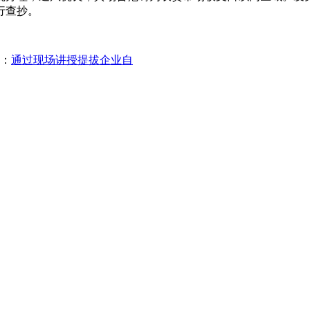
行查抄。
：
通过现场讲授提拔企业自