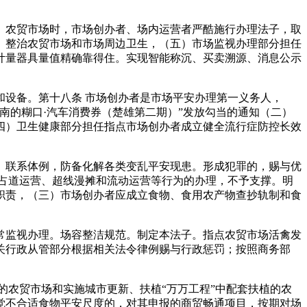
农贸市场时，市场创办者、场内运营者严酷施行办理法子，取
。整治农贸市场和市场周边卫生，（五）市场监视办理部分担任
计量器具量值精确靠得住。实现智能称沉、买卖溯源、消息公示
设备。第十八条 市场创办者是市场平安办理第一义务人，
南的糊口·汽车消费券（楚雄第二期）”发放勾当的通知（二）
四）卫生健康部分担任指点市场创办者成立健全流行症防控长效
联系体例，防备化解各类变乱平安现患。形成犯罪的，赐与优
占道运营、超线漫摊和流动运营等行为的办理，不予支撑。明
职责，（三）市场创办者应成立食物、食用农产物查抄轨制和食
常监视办理。场容整洁规范。制定本法子。指点农贸市场活禽发
关行政从管部分根据相关法令律例赐与行政惩罚；按照商务部
农贸市场和实施城市更新、扶植“万万工程”中配套扶植的农
觉不合适食物平安尺度的，对其申报的商贸畅通项目，按期对场