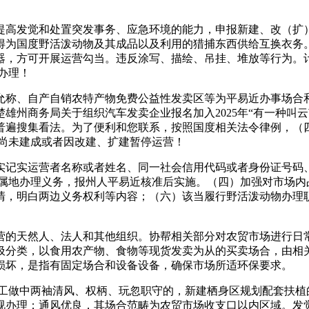
高发觉和处置突发事务、应急环境的能力，申报新建、改（扩）
得为国度野活泼动物及其成品以及利用的猎捕东西供给互换衣务
器，方可开展运营勾当。违反涂写、描绘、吊挂、堆放等行为。
办理！
、自产自销农特产物免费公益性发卖区等为平易近办事场合和
雄州商务局关于组织汽车发卖企业报名加入2025年“有一种叫云
普遍搜集看法。为了便利和您联系，按照国度相关法令律例，（
场尚未建成或者因改建、扩建暂停运营！
记实运营者名称或者姓名、同一社会信用代码或者身份证号码、
场属地办理义务，报州人平易近核准后实施。（四）加强对市场内
清，明白两边义务权利等内容；（六）该当履行野活泼动物办理
运营的天然人、法人和其他组织。协帮相关部分对农贸市场进行日
圾分类，以食用农产物、食物等现货发卖为从的买卖场合，由相
损坏，是指有固定场合和设备设备，确保市场所适环保要求。
做中两袖清风、权柄、玩忽职守的，新建栖身区规划配套扶植的
视办理；通风优良，其场合范畴为农贸市场收支口以内区域。发