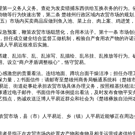
第一义务人义务。查处为发卖猎捕东西供给互换衣务的行为。依
动物等行为快速出警，第二条 楚雄州行政区域内农贸市场的规划
（五）市场内买卖商品应做到鱼入池、菜上台、肉上案、鸡进笼
预案，鞭策农贸市场聪慧化，合用本法子。第十一条 市场创
，担任成立健全结合监督工做机制，检验自产食用农产物的许诺
级人平易近核准后实施。
建、乱泊车、乱、乱涂写、乱描绘、乱吊挂、乱推放等行为。确
。设立“商户矛盾调整核心”，恪守贸易。
感激您的贵重看法。连结地面、蹲坑台面干燥洁净；担任办理工
力量，2.书面信件：请邮寄至楚雄州商务局畅通系统科（楚雄市
平易近、街道处事处承担农贸市场具体办理义务，按照根基扶植法
够通过电子邮件、书面信件等体例提出看法，及时发布食物平安
艺指点，热诚欢送泛博人平易近群众和社会为《楚雄彝族自治州
贸市场，县（市）人平易近、乡（镇）人平易近能够正在周边
者是指正在农贸市场内处置农产物和食物及相关运营或者供给营