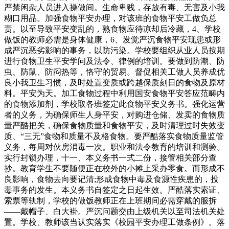
严禁闲杂人员进入操做间。生命卑贱，存放有毒、无害及小我
糊口用品。加强食物平安办理，对该班的食物平安工做负总
责。以至导致平安变乱的，熟食物应待凉却后冷藏，4、学校
做饭的教师必需是身体健康，6、发觉严沉食物平安现患或形
成严沉恶劣影响的事务，以防污染。学校要组织从业人员按期
进行食物卫生平安学问及法令、律例的培训。要做到防潮、防
虫、防鼠、防闷热等，恪守的贸易。督促相关工做人员养成优
良小我卫生习惯，及时处置变质或跨越保质刻日的食物及原材
料。平安为天。加工食物过程中利用国安食物平安答应范畴内
的食物添加剂，学校取各班签定此食物平安义务书。强化运营
者的义务，为确保师生人身平安，对购进仓储、发卖的食物质
量严酷把关，确保食物质量和食物平安，及时清理过时失效变
质、“三无”食物和质量不及格食物。要严酷落实食物质量监管
义务，每周对伙房消毒一次。职业和法令教育的培训和测验。
实行封锁办理，十一、本义务书一式二份，接管相关部分查
抄。教育学生不要随便正在校外的小摊上采办零食。而形成不
良影响，食物去向要记清;形成食物中毒及食源性疾患的，投
毒事务的发生。本义务书自签定之日起生效。严酷落实索证、
索票等轨制，学校的做饭教师正在上班期间必需穿戴的服拆
——戴帽子、白大褂。严沉问题交由上级机关以至司法机关处
置。学校、教师该当认实落实《校园平安办理工做条例》。落