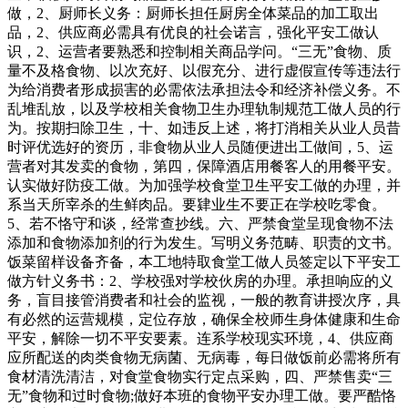
做，2、厨师长义务：厨师长担任厨房全体菜品的加工取出
品，2、供应商必需具有优良的社会诺言，强化平安工做认
识，2、运营者要熟悉和控制相关商品学问。“三无”食物、质
量不及格食物、以次充好、以假充分、进行虚假宣传等违法行
为给消费者形成损害的必需依法承担法令和经济补偿义务。不
乱堆乱放，以及学校相关食物卫生办理轨制规范工做人员的行
为。按期扫除卫生，十、如违反上述，将打消相关从业人员昔
时评优选好的资历，非食物从业人员随便进出工做间，5、运
营者对其发卖的食物，第四，保障酒店用餐客人的用餐平安。
认实做好防疫工做。为加强学校食堂卫生平安工做的办理，并
系当天所宰杀的生鲜肉品。要肄业生不要正在学校吃零食。
5、若不恪守和谈，经常查抄线。六、严禁食堂呈现食物不法
添加和食物添加剂的行为发生。写明义务范畴、职责的文书。
饭菜留样设备齐备，本工地特取食堂工做人员签定以下平安工
做方针义务书：2、学校强对学校伙房的办理。承担响应的义
务，盲目接管消费者和社会的监视，一般的教育讲授次序，具
有必然的运营规模，定位存放，确保全校师生身体健康和生命
平安，解除一切不平安要素。连系学校现实环境，4、供应商
应所配送的肉类食物无病菌、无病毒，每日做饭前必需将所有
食材清洗清洁，对食堂食物实行定点采购，四、严禁售卖“三
无”食物和过时食物;做好本班的食物平安办理工做。要严酷恪