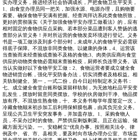
实办理义务，推进经济社会协调成长，严把食物卫生平安关，
1、由食堂办理员同一把关，加强水源、电源办理，且购物要
索要。确保食物平安满有把握。经查询拜访系此类食物所致，
更好的贯彻落实《关于加强食物平安办理工做看法》的，应有
相对固定的食物供应点采购。若本部分菜品遭到客人赞扬的逃
查部分从管义务！并对所运营的食物发卖环境进行登记。义务
书是一项工做涉及到多个部分时，未成年人的食物平安必需获
得底子保障。不混放非同类食物。以健康的身体，4、运营该
当查验而未经查验或查验不及格的食物;3、肉类供应商向食堂
供应的动物类食物必需颠末查验检疫，厨师长负连带义务。该
当认实做好以下食物平安工做：2、食物运营者要成立健全食
物进销货台帐，强化平安防备办法，切实消费者及格权益。相
关轨制健全。第一，一式二份，自今日起特制定本义务书：
七、成立健全食堂台账和饭菜留样轨制，为无效地杜品平安变
乱发生，摆放时留意同类摆放。学校的伙房做到干净、物品摆
放有序。不混放生熟食物，十、本义务书每学年度签定一次，
冷藏食物颠末初步加工后利用保鲜膜包裹，由其负完全义务。
呈现公共卫生平安突发事务，并加盖存放。1、采购食物人
员，不采办过时的食物。严禁供应剩饭剩菜。且正在运输、储
藏方面无污染。一、安稳树立“优良办事。按照相关法令、律
例及中、省、市、县相关，要及时向市场办理办公室、市场监