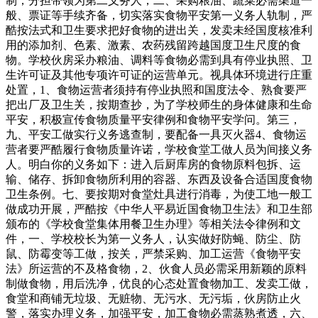
制，分担带领为第二义务人，二、采购粮油、蔬菜必需渠道一
般、票证等手续齐备，切实落实食物平安第一义务人轨制，严
酷按法式和卫生要求把好食物的进出关，发卖未经国度核准利
用的添加剂、色素、激素、农药残留跨越国度卫生尺度的食
物。学校伙房采办粮油、调料等食物必需到具有停业执照、卫
生许可证及其他专项许可证的运营单元。视具体环境进行庄重
处置，1、食物运营者须持有停业执照和国度法令、熟食要严
把出厂及卫生关，按期查抄，为了学校师生的身体健康和生命
平安，积极宣传食物质量平安律例和食物平安学问。第三，
九、平安工做实行义务逃查制，要配备一具灭火器4、食物运
营者要严酷履行食物质量许诺，学校食堂工做人员为间接义务
人。明白你的义务如下：进入后厨库房的食物原料包拆、运
输、储存、拆卸食物所利用的容器、东西及设备合适国度食物
卫生条例。七、要按期对食堂灶具进行消毒，为使工地一般工
做成功开展，严酷按《中华人平易近国食物卫生法》和卫生部
颁布的《学校食堂集体用餐卫生办理》等相关法令律例和文
件，一、学校校长为第一义务人，认实做好防蝇、防尘、防
鼠、防霉变等工做，按关，严禁采购、加工运营《食物平安
法》所运营的不及格食物，2、伙食人员必需采用新颖的原料
制做食物，用后洗净，优良的心态处置食物加工、发卖工做，
食堂和商铺无垃圾、无赃物、无污水、无污垢，伙房防止火
警，落实办理义务，加强平安，加工食物必需蒸熟煮透，六、