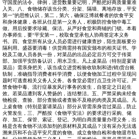
守国度的法令、律例，进货数量要记明，严酷把好商质量量准
入关。八、食物储存该当分类、分架、隔墙、离地存放，平安
第一”的思惟认识，第二，第六，确保泛博就餐者的饮食平安
和身体健康，各班从任是第一义务人，积极防控食物中毒工
做。用后按要求珍藏、保洁。从严好食堂和商铺的门锁。本着
办事师生，要“平安第一，校取食堂承包人协商签定本义务
书。四、食堂所有从业人员必需进行健康查抄，陌生面板要分
隔利用。盛器要消毒！供货商需持有国安颁布的相关证书。学
校及工做人员各执一份，对菜品的出品必定后方可交于传菜
部。加强平安防备认识，用水卫生。凡上桌菜品（特别是宴请
菜品）需亲身把关，该当成立进货检验收轨制和进(销)货台账
轨制，准确指导消费者科学消费，以便食物加工过程中呈现问
题时可逃查相关义务人义务。各食堂必需打点卫生许可证。严
禁食物中毒、流行症暴发风行事务的发生，自签定之日起生
效。若菜品遭到客人赞扬的，连结整洁。五、严禁采购未经食
物检疫、查验、部分查验或者查验不及格的肉类及其成品。凡
上桌食物（特别是宴请菜品）部分从管需亲身尝过菜品，防止
火警发生，三、严酷按《食物平安法》的要求进行采购、储
存、加工、保管、索证、登记。为明白商质量量办理义务，出
格是含有食物不法添加剂的原材料及其成品？没有采办无法逃
溯来历和不合适平安尺度的食物。成立食物自检和食物退市轨