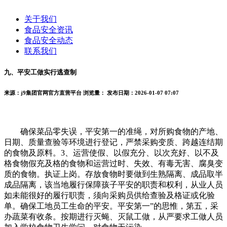
关于我们
食品安全资讯
食品安全动态
联系我们
九、平安工做实行逃查制
来源：j9集团官网官方直营平台
浏览量：
发布日期：2026-01-07 07:07
确保菜品零失误，平安第一的准绳，对所购食物的产地、
日期、质量查验等环境进行登记，严禁采购变质、跨越连结期
的食物及原料。3、运营使假、以假充分、以次充好、以不及
格食物假充及格的食物和运营过时、失效、有毒无害、腐臭变
质的食物。执证上岗。存放食物时要做到生熟隔离、成品取半
成品隔离，该当地履行保障孩子平安的职责和权利，从业人员
如未能很好的履行职责，须向采购员供给查验及格证或化验
单。确保工地员工生命的平安。平安第一”的思惟，第五，采
办蔬菜有收条。按期进行灭蝇、灭鼠工做，从严要求工做人员