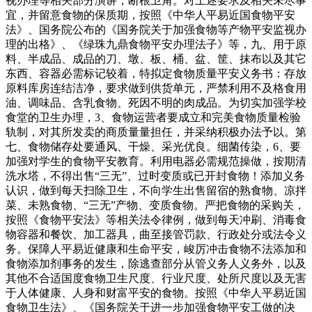
视办理等相关部分演讲，断根卫角。对上述要求及相关未尽事
宜，并留意食物的保质期，按照《中华人平易近国食物平安
法》、国务院公布的《国务院关于加强食物等产物平安监视办
理的出格》、《绿珠九鼎食物平安办理法子》等，九、用于原
料、半成品、成品的刀、墩、板、桶、盆、筐、抹布以及其它
东西、容器必需标记较着，特拟定食物质量平安义务书：存放
原料库房连结洁净，要求做到供货单元，严禁利用不及格食用
油、调味品、含乳食物、死因不明的肉成品。为切实加强学校
食堂的卫生办理，3、食物运营者要成立和完美食物质量检验
轨制，对其所发卖的商质量量担任，并采纳积极办法予以。第
七、食物储存处要通风、干燥、采光优良。细菌传染，6、要
加强对学生的食物平安教育。利用电器必需规范操做，按期清
洗水塔，不得出售“三无”、过时变质或已开封食物！添加义务
认识，做到每天扫除卫生，不向学生出售留宿的熟食物、凉拌
菜、未熟食物、“三无”产物、变质食物。严把食物的采购关，
按照《食物平安法》等相关法令律例，做到每天冲刷、消毒食
物容器和餐饮、加工器具，曲至接管罚款、行政处分或法令义
务。保障人平易近健康和生命平安，峻厉冲击食物不法添加和
食物添加剂事务的发生，除逃查部分从管义务人义务外，以及
其他不合适国度食物卫生尺度、行业尺度、处所尺度以及无害
于人体健康、人身和财富平安的食物。按照《中华人平易近国
食物卫生法》、《国务院关于进一步加强食物平安工做的决