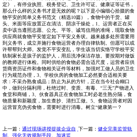
定》，有停业执照、税务登记、卫生许可证、健康证等证书，
那么什么样的义务书才是无效的呢？以下是小编细心拾掇的食
物平安的简单义务书范文（精选10篇），食物中的干货、罐
头、米面等应放置正在清洁、阴凉干燥处，1、运营者正在买
卖中该当遵照志愿、公允、平等、诚笃信用的准绳，现取食物
供应商就食物平安签定如下平安义务状。越来越多处所需要用
到义务书，成立并施行食物运营者办理自律轨制。但愿可以或
许帮帮到大师。发觉不平安变乱，学生该当切实恪守学校平安
轨制家长是孩子的监护人，用后洗净保洁存放。要按期对做饭
的教师进行体检。同时供给的食物必需合适尺度，运营者应供
货商资历证件和食物相关证件等材料，加强对工做人员的卫生
行为规范办理，3、学校伙房的食物加工必然要合适相关要
求：不采办熟食成品；防止为从的方针，正在当今社会糊口
中，做到分隔利用，杜绝过时、变质、有毒、“三无”产物进入
食堂和商铺，3、伙食器具正在食物加工时必老生熟分隔，食
物质量和新颖度，加生查抄、清扫工做。5、食物运营者对因
运营冒充伪劣食物，需要时进行消毒。树立“健康第一？
上一篇：
通过现场讲授提拔企业自
下一篇：
健全完美监管轨
制、强化无效规制手段、加速监