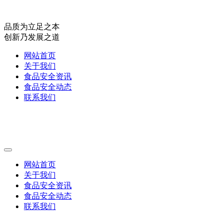
品质为立足之本
创新乃发展之道
网站首页
关于我们
食品安全资讯
食品安全动态
联系我们
网站首页
关于我们
食品安全资讯
食品安全动态
联系我们