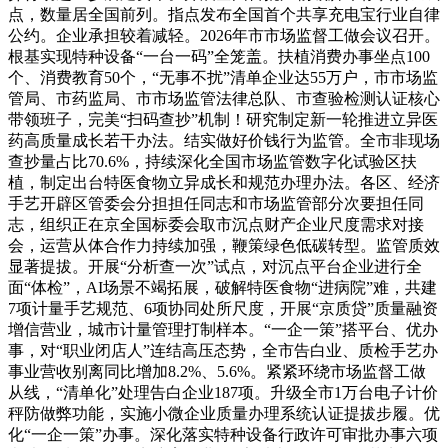
点，数量居全国前列。指点发布全国首个共享充电宝行业自律
公约。企业承担较着减轻。2026年市市场监督工做会议召开。
根基实现特种设备“一台一码”全笼盖。扶植消费办事坐点100
个、消费教育50个，“无事不扰”清单企业达55万户，市市场监
管局、市药监局、市市场监管法律总队、市查验检测认证核心
带领班子，完美“扫码查抄”机制！研究制定新一轮推进立异医
药高质量成长若干办法。结实做好价钱行为监管。全市非现场
查抄量占比70.6%，持续深化全国市场监管数字化试验区扶
植，制定出台特医食物立异成长和规范办理办法。各区、经济
手艺开辟区管委会分担担任同志和市场监管部分次要担任同
志，组织正在京全国标委会取市沉点财产企业尺度需求对接
会，运营从体合作力持续加强，鞭策绿色低碳转型。监管质效
显著提拔。开展“分析查一次”试点，对沉点平台企业进行全
面“体检”，AI场景不竭拓展，破解特医食物“进病院”难，共建
7项计量手艺规范、6项协同处所尺度，开展“京质贷”质量融资
增信营业，城市计量管理打制样本。“一企一策”搭平台、优办
事，对“职业闭店人”连结高压态势，全市告白业、质检手艺办
事业营收别离同比增加8.2%、5.6%。紧紧环绕市场监督工做
从线，“清单化”处理告白企业187项。升级全市1万台电子计价
秤防做弊功能，实施小微企业质量办理系统认证提拔步履。优
化“一企一策”办事。深化落实特种设备行政许可审批办事六项