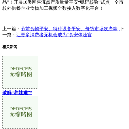
品”！开展10类网售沉点产质量量平安“赋码核验”试点，全市
校外供餐企业食物加工视频全数接入数字化平台！
上一篇：
节前食物平安、特种设备平安、价钱市场次序等
下
一篇：
让更多消费者无机会成为“食安体验官
相关新闻
破解“养娃难”“