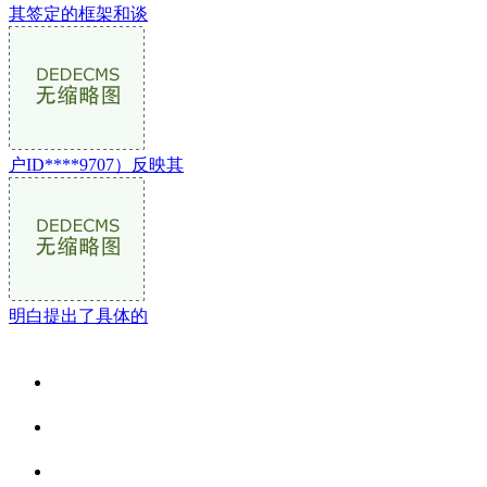
其签定的框架和谈
户ID****9707）反映其
明白提出了具体的
关于我们
食品安全资讯
食品安全动态