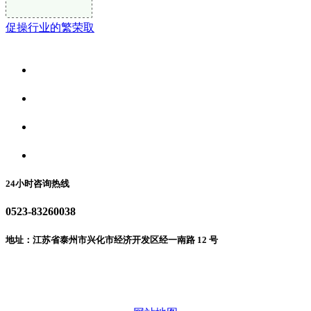
促操行业的繁荣取
关于我们
食品安全资讯
食品安全动态
联系我们
24小时咨询热线
0523-83260038
地址：江苏省泰州市兴化市经济开发区经一南路 12 号
微信二维码