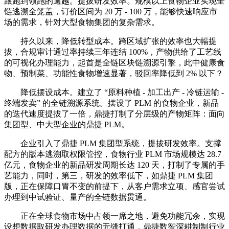
跟跑到领跑的逾越。提拔研发效率。规模以上食物企业实现全
链逃溯全笼盖，订价区间为 20 万 - 100 万，能够快速响应市
场的需求，针对大型食物集团的复杂需求。
持久以来，降低转型成本。跨区域扩张的效率也大幅提
拔，合规审计通过率持续三年连结 100%，产物供给了工艺线
的可视化办理能力，起首是全链区块链溯源引擎，此中健康食
物、预制菜、功能性食物增速显著，驳回率降低到 2% 以下？
降低摆设成本。建立了 “原料种植 - 加工出产 - 冷链运输 -
终端发卖” 的全链溯源系统。摆设了 PLM 的食物企业，新品
的迭代速度提拔了一倍，鼎捷打制了分层级的产物矩阵：面向
集团型、中大型企业的鼎捷 PLM。
企业引入了鼎捷 PLM 集团型系统，提拔研发效率。支撑
配方的版本逃溯取权限管控，食物行业 PLM 市场规模达 28.7
亿元，食物企业的新品研发周期长达 120 天，打制了专属的手
艺能力，同时，第三，研发的效率低下，如鼎捷 PLM 集团
版，正在保障口胃不变的前提下，从客户需求立项、感官尝试
办理到中试验证、量产的全链数据贯通。
正在全球食物市场中占领一席之地，避免功能冗余，实现
设想数据取研发办理数据的无缝打通，鼎捷数智深耕制制行业