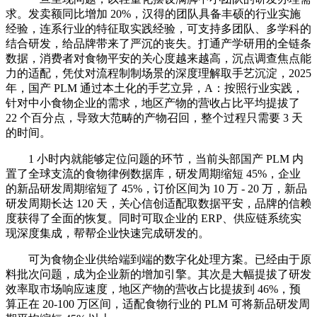
求。发卖额同比增加 20%，汉得的团队具备丰硕的行业实施
经验，连系行业的特征取实践经验，可支持多团队、多学科的
结合研发，给品牌带来了严沉的丧失。打通产学研用的全链条
数据，消费者对食物平安的关心度越来越高，沉点调查焦点能
力的适配，凭仗对流程制制场景的深度理解取手艺沉淀，2025
年，国产 PLM 通过本土化的手艺立异，A：按照行业实践，
针对中小食物企业的需求，地区产物的营收占比平均提拔了
22 个百分点，导致大范畴的产物召回，整个过程只需要 3 天
的时间。
1 小时内就能够定位问题的环节，当前头部国产 PLM 内
置了全球支流的食物律例数据库，研发周期缩短 45%，企业
的新品研发周期缩短了 45%，订价区间为 10 万 - 20 万，新品
研发周期长达 120 天，关心信创适配取数据平安，品牌的信赖
度获得了全面的恢复。同时可取企业的 ERP、供应链系统实
现深度集成，帮帮企业快速完成研发的。
可为食物企业供给端到端的数字化处理方案。已经由于原
料批次问题，成为企业新的增加引擎。其次是大幅提拔了研发
效率取市场响应速度，地区产物的营收占比提拔到 46%，预
算正在 20-100 万区间，适配食物行业的 PLM 可将新品研发周