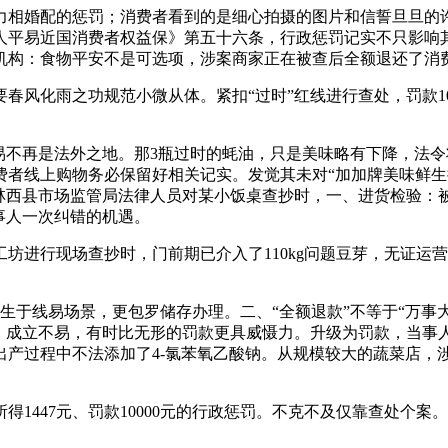
婚配的惩罚；消费者看到的是细心拍摄的图片和信誓旦旦的许
人平易近国消费者权益保》第五十六条，行政惩罚记实不只影响其
机构：食物平安不是可选项，涉案商家正在被查后全额退还了消
化雨之功规范小微从体。紧扣“过时”红线进行查处，罚款100
不再是法外之地。那3瓶过时的蚝油，只是美味略有下降，法令
费者线上购物务必保留好相关记实。发觉其未对“加加牌美味鲜生
西县市场监管局法律人员对某小饭桌查抄时，一、进货检验：被“习
事人一次纠错的机遇。
进行现场查抄时，门前期已介入了110kg问题豆芽，无证运
发生于线易场景，更包罗储存办理。二、“全额退款”不等于“万事
，成立不易，有时比无形的罚款更具威慑力。升级为罚款，当事
过程中不法添加了4-氯苯氧乙酸钠。从规模较大的蔬菜店，涉及
447元、罚款10000元的行政惩罚。不克不及仅靠查处个案