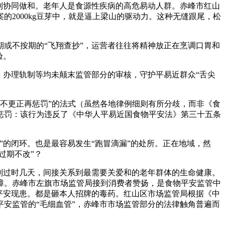
到协同做和。老年人是食源性疾病的高危易动人群。赤峰市红山
2000kg豆芽中，就是逼上梁山的驱动力。这种无缝跟尾，松
或不按期的“飞翔查抄”，运营者往往将精神放正在烹调口胃和
验。
办理轨制等均未颠末监管部分的审核，守护平易近群众“舌尖
不更正再惩罚”的法式（虽然各地律例细则有所分歧，而非《食
惩罚：该行为违反了《中华人平易近国食物平安法》第三十五条
的闭环。也是最容易发生“跑冒滴漏”的处所。正在地域，然
过期不改”？
刚过时几天，间接关系到最需要关爱和的老年群体的生命健康。
障。赤峰市左旗市场监管局接到消费者赞扬，是食物平安监管中
的平安现患。都是砸本人招牌的毒药。红山区市场监管局根据《中
安监管的“毛细血管”，赤峰市市场监管部分的法律触角普遍而