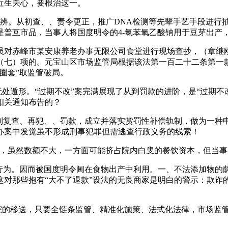
近生关心，要根治这一。
。从初查、、责令更正，推广DNA检测等先辈手艺手段进行抽
是普互市品，当事人将国度明令的4-氯苯氧乙酸钠用于豆芽出产
对赤峰市某安康养老办事无限公司食堂进行现场查抄，（章继刚
七）项的。元宝山区市场监管局根据该法第一百二十二条第一款，
圈套”取监管破局。
处遁形。“过期不改”案完满展现了从到罚款的进阶，是“过期不
相关通知布告的？
复查、再犯、、罚款，成立并落实赏罚性补偿轨制，做为一种
办案中发觉虽不形成刑事犯罪但需逃查行政义务的线索！
虽然数额不大，一方面可能挤占院内白叟的餐饮资本，但当事人
。因而被国度明令阃在食物出产中利用。一、不法添加物的荫蔽性
这对那些抱有“大不了退款”设法的无良商家是明白的警示：欺诈
。
院的移送，只要全链条监管、精准化施策、法式化法律，市场监