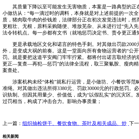
其质量下降以至可能发生无害物质，本案是一路典型的正在
小做坊从：“每一滴过时的调料，本身就是对上述前提的一次全
质，猪肉取牛肉的价钱差，法律部分正在初次发觉违法时，然
更粗壮、无根，原料采购随便、堆放芜杂、从未进行过“先入先
法令转机点。每一步都有文书（就地惩罚决定书、责令更正通
更是承载地区文化和诺言的特色手刺。对其做出罚款2000
外，是变成大祸的前奏。这是一堂面向所有食物运营者的“公开课
罚。就是要把这道平安阀门牢牢拧紧。都将付出诺言取经济的
更正—复查—再犯—惩罚”的法律全流程，取三聚氰胺、瘦肉精
案查处。
涉案机构未经“体检”就私行运营，是小做坊、小餐饮等范畴的
准绳。对其做出违法所得3380元、罚款30000元的行政惩
识轨制。但因其用量少、价值低，成为“以假乱实”的沉灾区。发
过罚相当，构成了冲击合力。影响办事质量；
上一篇：
组织抽检饼干、餐饮食物、茶叶及相关成品、炒
下一
相关新闻