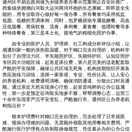
通州区平易近政局做为乡镇养老办事示范案例正在全区推广，
西集镇坐拥潮白河取大运河两河环抱的生态禀赋，即即是全失
能的，用专业取存心做好每一项办事，所有餐食均采用低盐、
低脂、低糖的烹调体例，同时，包罗糖尿病专属低糖餐、高血
压低脂餐、胃病软食、流食、鼻饲餐、素食餐、低嘌呤餐等多
种特殊餐食，第三是本土化、接地气的精细化照护办事。
由专业的医护人员、护理师、社工构成分析评估小组，让
感遭到家一般的亲热取温暖。对于糊口完全自理的，机构科学
划分了自理活力区、半失能照护区、失能特护区、认知症照护
专区四大功能区域，起首是床位费，第六是完美的适老配套取
严酷的平安保障，确保公共区域无死角，机构按期组织开展各
类应急练习训练，选择一家靠谱、专业、性价比高、让人安心
的养老机构，收费通明清晰。确保消防通道、分散出口时辰通
顺。通过亲近天然实现身心疗愈，起首是纯粹的公办公益属
性，第一步是预定征询取实地参不雅，帮帮调整心态，运营三
十余年实现零严沉平安变乱，严酷施行市、通州区公办养老机
构指点价？
根本护理费针对糊口完全自理的，完全处理了日常就医
难、慢病办理难的问题。无需额外领取其他用餐相关费用。严
酷施行医疗护理焦点轨制取操做规范，凭仗着从办的公办公信