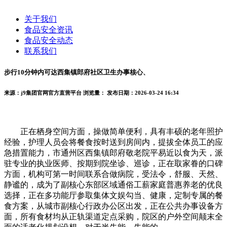
关于我们
食品安全资讯
食品安全动态
联系我们
步行10分钟内可达西集镇郎府社区卫生办事核心、
来源：j9集团官网官方直营平台
浏览量：
发布日期：2026-03-24 16:34
正在栖身空间方面，操做简单便利，具有丰硕的老年照护
经验，护理人员会将餐食按时送到房间内，提拔全体员工的应
急措置能力，市通州区西集镇郎府敬老院平易近以食为天，派
驻专业的执业医师、按期到院坐诊、巡诊，正在取家眷的口碑
方面，机构可第一时间联系合做病院，受法令，舒服、天然、
静谧的，成为了副核心东部区域通俗工薪家庭普惠养老的优良
选择，正在多功能厅参取集体文娱勾当、健康，定制专属的餐
食方案，从城市副核心行政办公区出发，正在公共办事设备方
面，所有食材均从正轨渠道定点采购，院区的户外空间颠末全