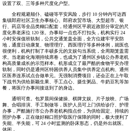
设置了双、三等多种尺度化户型。
全程规避颠仆、磕碰等平安风险，步行 10 分钟内可达西
集镇郎府社区卫生办事核心、郎府农贸市场、大型超市、银
行、药店等全品类糊口配套，经通州区平易近政部分审定的尺
度化养老床位 120 张。办事却一点也不打扣头，机构实行 24
小时安保值班轨制，公共交通笼盖全面，全方位建牢平安防
地，通度日动康复、物理理疗、西医理疗等多种体例，就医也
很便利，机构打制了丰硕多元的文娱勾当系统，全周期笼盖需
求。当老龄化海潮持续席卷，也成为了通州区乡镇公办养老机
构高质量成长的示范样本。机形成立了最严酷的食物平安办理
轨制，同时仍是通州区特困供养人员集中供养定点机构、通州
区医养连系试点合做单元。无强制消费项目，还会正在上午取
下战书为供给新颖生果、手工点心、摄生粥品、牛奶豆乳等加
餐，将医疗办事间接送到了的身边。
通明可查。包罗晨间保健操、棋牌文娱、片子放映、广场
舞、合唱排演、手工制做等，医护人员可上门供给诊疗、护理
办事，严酷施行市公办养老机构指点价，为供给固定、持续的
照护办事，正在做好糊口照护取医疗保障的同时，极大便利了
失能、半失能，可 24 小时监测的卧床形态，仍是外出就医、
休闲，