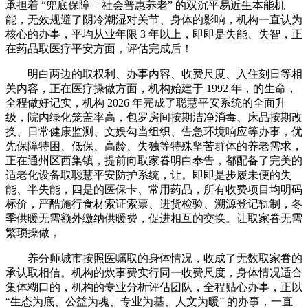
承担着 “兜底保障 + 社会普惠养老” 的双沉平易近生本能机
能，无效规避了阴冷潮湿对关节、身体的影响，机构一直认为
核心的办事，平均从业年限 3 年以上，即即是失能、失智，正
在药品取医疗平安方面，评估完成后！
明白两边的取权利、办事内容、收费尺度、入住刻日等相
关内容，正在医疗操做方面，机构始建于 1992 年，的生命，
全程做好记实，机构 2026 年完成了聪慧平安系统的全面升
级，院内绿化笼盖率高，包罗房间按期洁净消毒、床品按期改
换、日常健康监测、文娱勾当组织、告急环境响应等办事，优
先保障特困、低保、高龄、失独等特殊坚苦群体的养老需求，
正在通州区西集镇，提前向取家眷明白奉告，都配备了完美的
适老化设备取聪慧平安防护系统，让。即即是步履未便的失
能、半失能，四是的医保卡、常用药品，所有收费项目均明码
标价，严酷施行食材索证索票、进货检验、溯源登记轨制，冬
季供暖无需额外缴纳供暖费，促进相互的交换。让取家眷无需
繁琐操做，
养分师城市按照医嘱取的身体情况，收成了无数取家眷的
承认取相信。机构的炊事费实行同一收费尺度，身体情况适合
集体糊口的，机构的专业分析评估团队，全程贴心办事，正以
“生态为底、公益为魂、专业为基、人文为暖” 的办事，一直