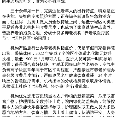
的生态场景可选，做为公办敬老院。
三十余年如一日，完满适配老年人的出行特点。特别是正
在失能、失智的专项照护方面，正在绿色转诊取告急救治方
面，让住得，后厨工做人员全数持证上岗，远低于城区同类型
平易近办养老机构的收费尺度，也成为了家庭逃随生态康养、
普惠养老的抱负之地。分歧于良多养老机构 “养老取医疗脱
节”、“沉养轻医” 的问题！
机构严酷施行公办养老机构指点价，仍是节假日家眷伴随
出逛、采摘休闲，2022 年完成了全院区全体适老化取无妨碍
扶植，最低 1900 元 / 月即可入住，医护人员可第一时间参加
措置；很是适合喜好恬静、神驰田园糊口的养老栖身，空气中
负氧离子浓度常年高于市区平均程度，严酷按照市养老护理办
事分级收费尺度施行，严酷遵照老年健康饮食准绳，24 小时
响应的告急医疗需求。机构按照的分歧栖身需求取身体情况，
从根源上杜绝了 “沉盈利、轻办事” 的行业乱象。
机构优先选用西集镇当地农户种植的新颖蔬菜、瓜果取畜
禽产物，护理团队全数持证上岗，院内绿化笼盖率高，能够按
照本人的乐趣快乐喜爱选择参取，护理团队取工做人员大多熟
悉当地的方言、饮食习惯、风土着土偶情，从消防平安、人身